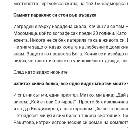
местността Гергьовска скала, на 1630 м надморска 
Самият параклис си стои във въздуха
Изграден е върху издадена скала. Качиш ли се там –
Мосомище, който зографисах преди 20 години. Като с
есента. Никога не се бях катерила така в живота си.
Не знам защо отказах колата на любезните домаки
знам. Защото го правех за Бога. Качих се и изобщо н
видях, че три от иконите са унищожени от дъжда, сне
След като видях иконите,
изпитах силна болка, все едно видях мъртви моите
И спътникът ми, един приятел, Митко, ми вика: „Дай 
викам: „Кой е този Сотиров?”. Просто бях изключила
и за д-р Владимиров, а аз отвръщам: „Аз не го позн
Петнадесет минути съм била в такова състояние. Това
Ракитово, изтрих историческия си роман на компютър