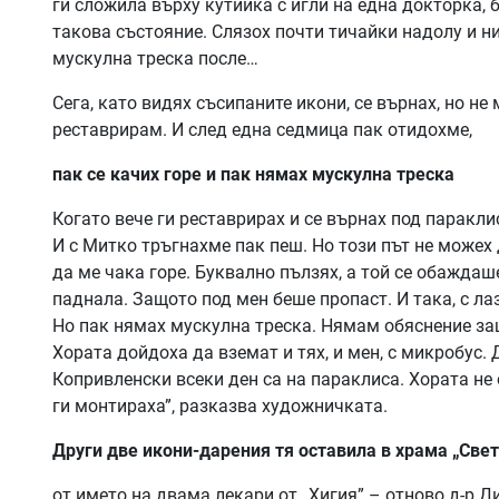
ги сложила върху кутийка с игли на една докторка, 
такова състояние. Слязох почти тичайки надолу и н
мускулна треска после…
Сега, като видях съсипаните икони, се върнах, но не 
реставрирам. И след една седмица пак отидохме,
пак се качих горе и пак нямах мускулна треска
Когато вече ги реставрирах и се върнах под паракли
И с Митко тръгнахме пак пеш. Но този път не можех 
да ме чака горе. Буквално пълзях, а той се обаждаше
паднала. Защото под мен беше пропаст. И така, с ла
Но пак нямах мускулна треска. Нямам обяснение защ
Хората дойдоха да вземат и тях, и мен, с микробус.
Копривленски всеки ден са на параклиса. Хората не 
ги монтираха”, разказва художничката.
Други две икони-дарения тя оставила в храма „Свет
от името на двама лекари от „Хигия” – отново д-р Д