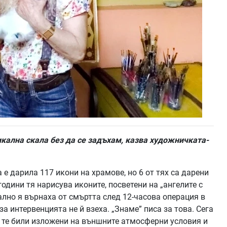
икална скала без да се задъхам, казва художничката-
е дарила 117 икони на храмове, но 6 от тях са дарени
одини тя нарисува иконите, посветени на „ангелите с
вално я върнаха от смъртта след 12-часова операция в
 интервенцията не й взеха. „Знаме” писа за това. Сега
о те били изложени на външните атмосферни условия и