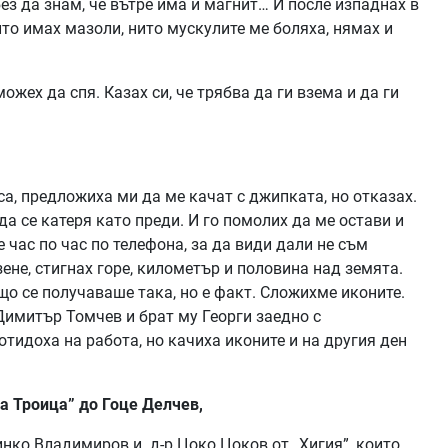
без да знам, че вътре има и магнит… И после изпаднах в
ито имах мазоли, нито мускулите ме боляха, нямах и
можех да спя. Казах си, че трябва да ги взема и да ги
са, предложиха ми да ме качат с джипката, но отказах.
да се катеря като преди. И го помолих да ме остави и
 час по час по телефона, за да види дали не съм
зене, стигнах горе, километър и половина над земята.
о се получаваше така, но е факт. Сложихме иконите.
 Димитър Томчев и брат му Георги заедно с
отидоха на работа, но качиха иконите и на другия ден
а Троица” до Гоце Делчев,
инко Владимиров и д-р Цоко Цоков от „Хигия”, които