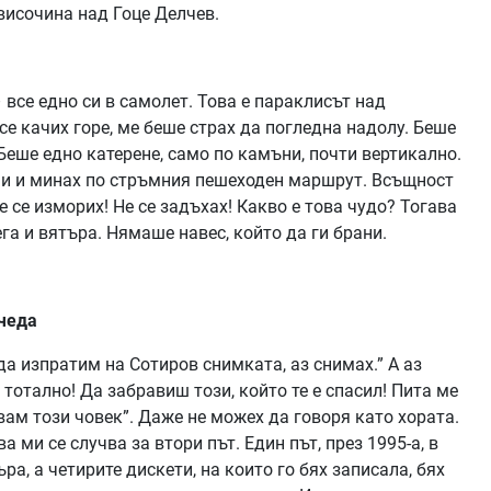
височина над Гоце Делчев.
 все едно си в самолет. Това е параклисът над
е качих горе, ме беше страх да погледна надолу. Беше
 Беше едно катерене, само по камъни, почти вертикално.
ни и минах по стръмния пешеходен маршрут. Всъщност
е се изморих! Не се задъхах! Какво е това чудо? Тогава
га и вятъра. Нямаше навес, който да ги брани.
 чеда
да изпратим на Сотиров снимката, аз снимах.” А аз
 тотално! Да забравиш този, който те е спасил! Пита ме
авам този човек”. Даже не можех да говоря като хората.
 ми се случва за втори път. Един път, през 1995-а, в
а, а четирите дискети, на които го бях записала, бях