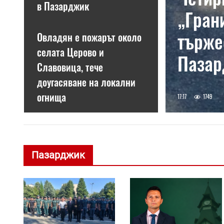
в Пазарджик
„Гран
търже
Овладян е пожарът около
селата Церово и
Паза
Славовица, тече
доугасяване на локални
огнища
17:17
1749
Пазарджик