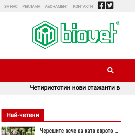
ЗА НАС
РЕКЛАМА
АБОНАМЕНТ
КОНТАКТИ
тотин нови стажанти в „Гранична полиция“ п
Най-четени
Черешите вече са като еврото ...