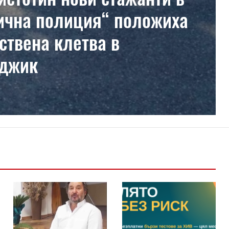
ична полиция“ положиха
ствена клетва в
рджик