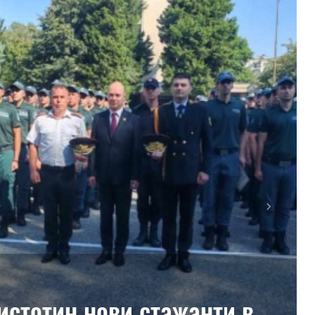
Next
истотин нови стажанти в