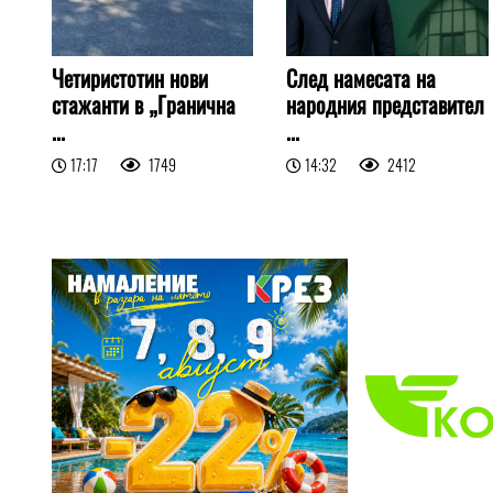
Четиристотин нови
След намесата на
стажанти в „Гранична
народния представител
...
...
17:17
1749
14:32
2412