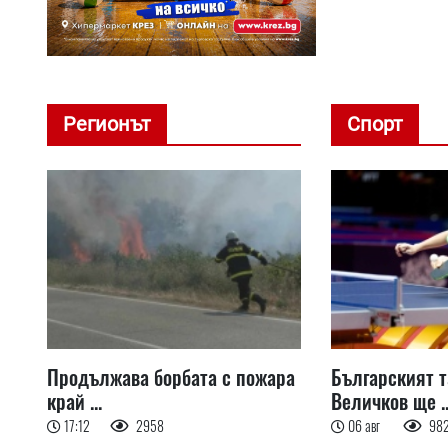
Регионът
Спорт
Продължава борбата с пожара
Българският 
край ...
Величков ще ..
17:12
2958
06 авг
98