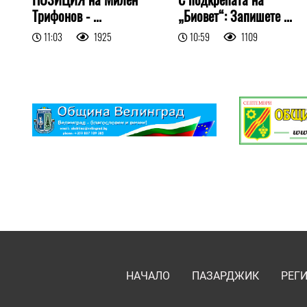
Трифонов - ...
„Биовет“: Запишете ...
11:03
1925
10:59
1109
НАЧАЛО
ПАЗАРДЖИК
РЕГ