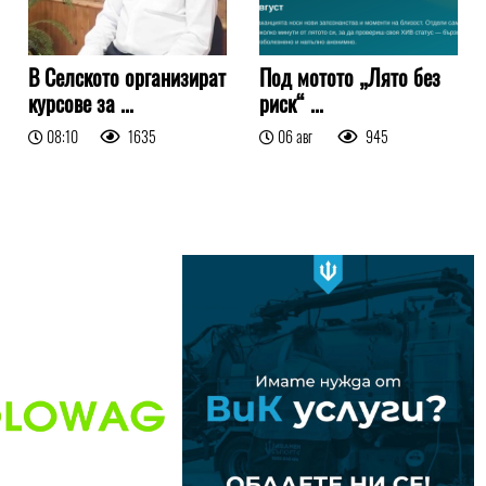
В Селското организират
Под мотото „Лято без
курсове за ...
риск“ ...
08:10
1635
06 авг
945