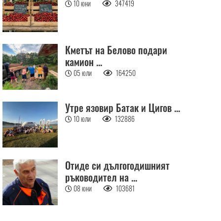
10 юни
347419
Кметът на Белово подари
камион ...
05 юли
164250
Утре язовир Батак и Цигов ...
10 юли
132886
Отиде си дългогодишният
ръководител на ...
08 юни
103681