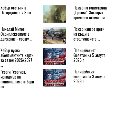
Хебър отстъпи в
Пожар на магистрала
Пазарджик с 2:3 на ...
„Тракия“. Затварят
временно отбивката ...
Николай Митов:
Пожар нанесе щети
Окомплектоваме в
на къщи в
движение - срещу ...
стрелчанското ...
Хебър пусна
Полицейският
абонаментните карти
бюлетин на 5 август
за сезон 2026/2027
2026 г
...
Полицейският
Георги Георгиев,
бюлетин на 3 август
мениджър на
2026 г
националните отбори
по ...