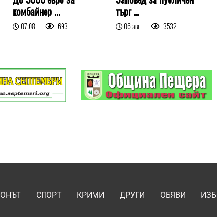
комбайнер ...
търг ...
07:08
693
06 авг
3532
ИОНЪТ
СПОРТ
КРИМИ
ДРУГИ
ОБЯВИ
ИЗБ