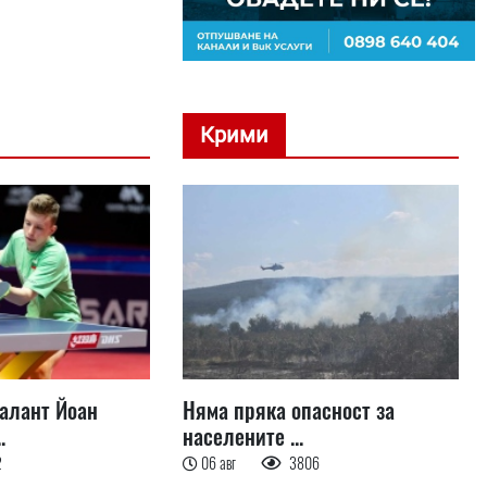
Крими
талант Йоан
Няма пряка опасност за
.
населените ...
2
06 авг
3806