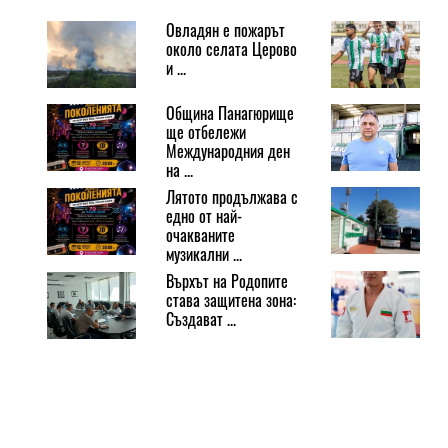
Овладян е пожарът
около селата Церово
и ...
Община Панагюрище
ще отбележи
Международния ден
на ...
Лятото продължава с
едно от най-
очакваните
музикални ...
Върхът на Родопите
става защитена зона:
Създават ...