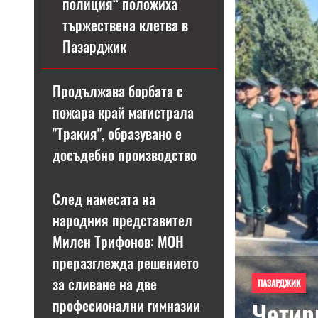
полиция“ положиха
тържествена клетва в
Пазарджик
Продължава борбата с
пожара край магистрала
"Тракия", образувано е
досъдебно производство
След намесата на
Previous
народния представител
Милен Трифонов: МОН
преразглежда решението
за сливане на две
ПАЗАРДЖИК
професионални гимназии
Четир