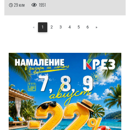
29 юли
1951
«
1
2
3
4
5
6
»