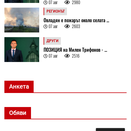
07 авг
2980
РЕГИОНЪТ
Овладян е пожарът около селата ...
07 авг
2603
ДРУГИ
ПОЗИЦИЯ на Милен Трифонов - ...
07 авг
2516
Анкета
Обяви