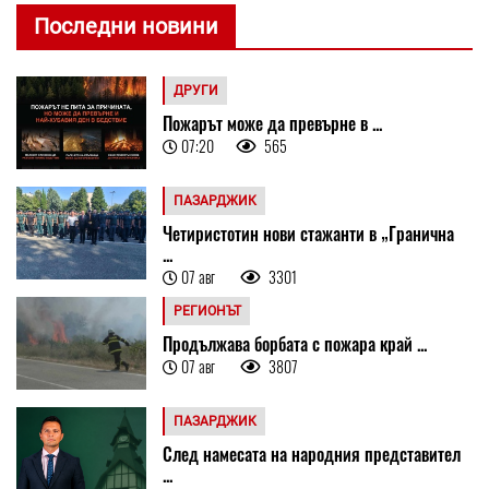
Последни новини
ДРУГИ
Пожарът може да превърне в ...
07:20
565
ПАЗАРДЖИК
Четиристотин нови стажанти в „Гранична
...
07 авг
3301
РЕГИОНЪТ
Продължава борбата с пожара край ...
07 авг
3807
ПАЗАРДЖИК
След намесата на народния представител
...