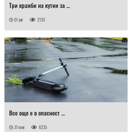
Три кражби на кутии за ...
01 авг
2135
Все още е в опасност ...
31 юли
6235