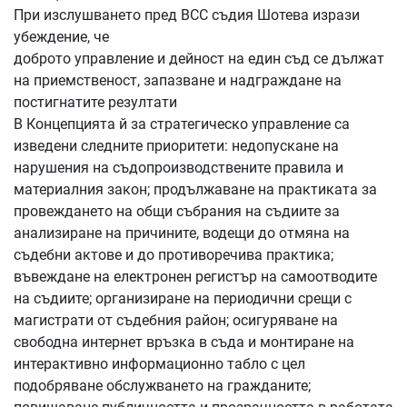
При изслушването пред ВСС съдия Шотева изрази
убеждение, че
доброто управление и дейност на един съд се дължат
на приемственост, запазване и надграждане на
постигнатите резултати
В Концепцията й за стратегическо управление са
изведени следните приоритети: недопускане на
нарушения на съдопроизводствените правила и
материалния закон; продължаване на практиката за
провеждането на общи събрания на съдиите за
анализиране на причините, водещи до отмяна на
съдебни актове и до противоречива практика;
въвеждане на електронен регистър на самоотводите
на съдиите; организиране на периодични срещи с
магистрати от съдебния район; осигуряване на
свободна интернет връзка в съда и монтиране на
интерактивно информационно табло с цел
подобряване обслужването на гражданите;