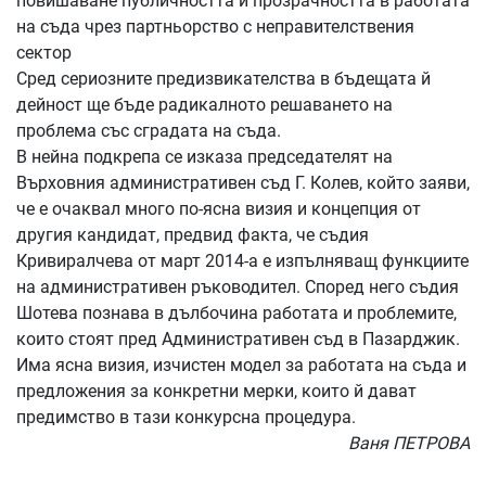
повишаване публичността и прозрачността в работата
на съда чрез партньорство с неправителствения
сектор
Сред сериозните предизвикателства в бъдещата й
дейност ще бъде радикалното решаването на
проблема със сградата на съда.
В нейна подкрепа се изказа председателят на
Върховния административен съд Г. Колев, който заяви,
че е очаквал много по-ясна визия и концепция от
другия кандидат, предвид факта, че съдия
Кривиралчева от март 2014-а е изпълняващ функциите
на административен ръководител. Според него съдия
Шотева познава в дълбочина работата и проблемите,
които стоят пред Административен съд в Пазарджик.
Има ясна визия, изчистен модел за работата на съда и
предложения за конкретни мерки, които й дават
предимство в тази конкурсна процедура.
Ваня ПЕТРОВА