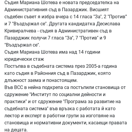
Съдия Мариана Шотева е новата председателка на
Административния съд в Пазарджик. Висшият
съдебен съвет я избра вчера с 14 гласа "За", 2 "Против”
и 7 "Въздържал се". Другата кандидатка Десислава
Кривиралчева - съдия в Административен съд в
Пазарджик получи 7 гласа "За", 7 "Против" и 9
"Въздържал се".
Съдия Мариана Шотева има над 14 години
юридически стаж
Постъпва в съдебната система през 2005-а година
като съдия в Районния съд в Пазарджик, която
длъжност заема и понастоящем.
Във ВСС в нейна подкрепа са постъпили становища от
сдружение "Институт по социални дейности и
практики" и от сдружение "Програма за развитие на
съдебната система" във връзка с работата й като
лектор и експерт в работни групи за изготвяне на
становища и нормативни документи, касаещи правата
на децата.