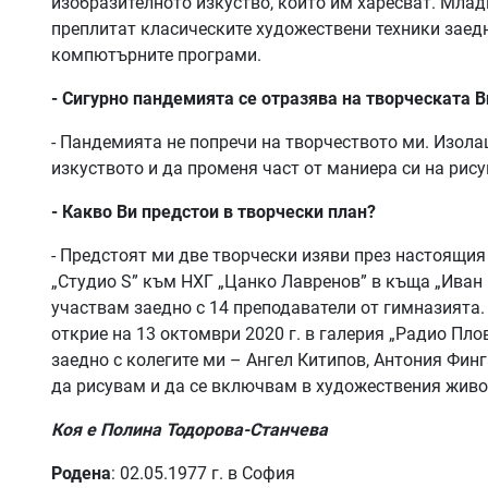
изобразителното изкуство, които им харесват. Млад
преплитат класическите художествени техники заед
компютърните програми.
- Сигурно пандемията се отразява на творческата В
- Пандемията не попречи на творчеството ми. Изола
изкуството и да променя част от маниера си на рис
- Какво Ви предстои в творчески план?
- Предстоят ми две творчески изяви през настоящи
„Студио S” към НХГ „Цанко Лавренов” в къща „Иван 
участвам заедно с 14 преподаватели от гимназията.
открие на 13 октомври 2020 г. в галерия „Радио Пло
заедно с колегите ми – Ангел Китипов, Антония Фин
да рисувам и да се включвам в художествения живо
Коя е Полина Тодорова-Станчева
Родена
: 02.05.1977 г. в София