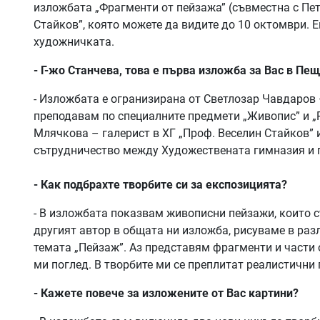
изложбата „Фрагменти от пейзажа” (съвместна с Пе
Стайков”, която можете да видите до 10 октомври. Е
художничката.
- Г-жо Станчева, това е първа изложба за Вас в Пещ
- Изложбата е огранизирана от Светлозар Чавдаров 
преподавам по специалните предмети „Живопис” и „Р
Млячкова – галерист в ХГ „Проф. Веселин Стайков”
сътрудничество между Художествената гимназия и 
- Как подбрахте творбите си за експозицията?
- В изложбата показвам живописни пейзажи, които съ
другият автор в общата ни изложба, рисуваме в ра
темата „Пейзаж”. Аз представям фрагменти и части 
ми поглед. В творбите ми се преплитат реалистични
- Кажете повече за изложените от Вас картини?