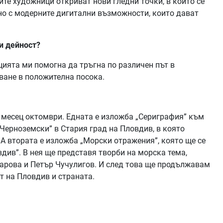
ите художници откриват нови гледни точки, в които се
но с модерните дигитални възможности, които дават
и дейност?
цията ми помогна да тръгна по различен път в
уване в положителна посока.
я месец октомври. Едната е изложба „Сериграфия” към
Черноземски” в Стария град на Пловдив, в която
 А втората е изложба „Морски отражения”, която ще се
вдив”. В нея ще представя творби на морска тема,
гарова и Петър Чучулигов. И след това ще продължавам
т на Пловдив и страната.