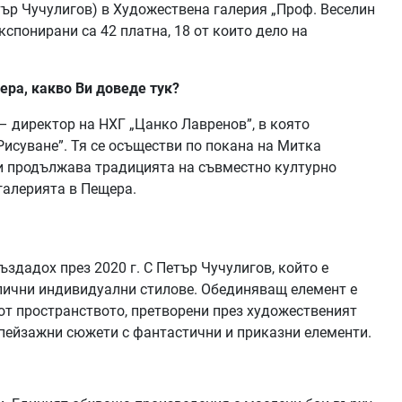
тър Чучулигов) в Художествена галерия „Проф. Веселин
кспонирани са 42 платна, 18 от които дело на
ера, какво Ви доведе тук?
– директор на НХГ „Цанко Лавренов”, в която
исуване”. Тя се осъществи по покана на Митка
 и продължава традицията на съвместно културно
галерията в Пещера.
здадох през 2020 г. С Петър Чучулигов, който е
злични индивидуални стилове. Обединяващ елемент е
от пространството, претворени през художественият
 пейзажни сюжети с фантастични и приказни елементи.