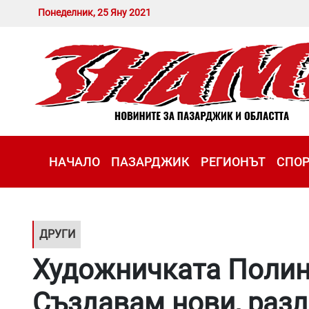
Понеделник, 25 Яну 2021
НАЧАЛО
ПАЗАРДЖИК
РЕГИОНЪТ
СПО
ДРУГИ
Художничката Полин
Създавам нови, раз