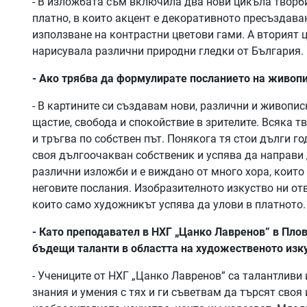
- В изложбата съм включила два нови цикъла творб
платно, в които акцент е декоративното пресъздава
използване на контрастни цветови гами. А вторият 
нарисувала различни природни гледки от България.
- Ако трябва да формулирате посланието на живопис
- В картините си създавам нови, различни и живопис
щастие, свобода и спокойствие в зрителите. Всяка т
и тръгва по собствен път. Понякога тя стои дълги г
своя дългоочакван собственик и успява да направи 
различни изложби и е виждано от много хора, които
неговите послания. Изобразителното изкуство ни от
които само художникът успява да улови в платното.
- Като преподавател в НХГ „Цанко Лавренов” в Пл
бъдещи таланти в областта на художественото изк
- Учениците от НХГ „Цанко Лавренов” са талантливи 
знания и умения с тях и ги съветвам да търсят своя