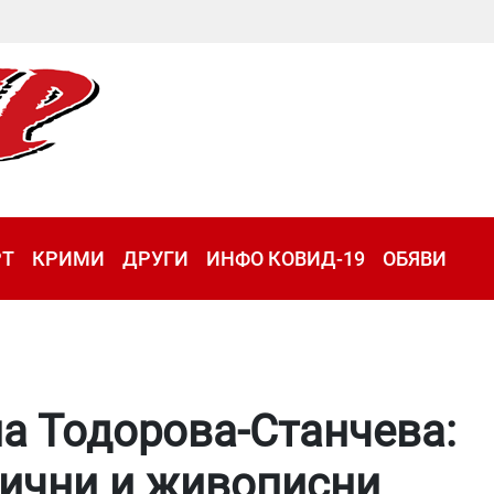
РТ
КРИМИ
ДРУГИ
ИНФО КОВИД-19
ОБЯВИ
а Тодорова-Станчева:
лични и живописни