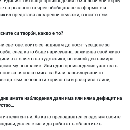
и. Единият обхваща произведения с маслени бои върху
не на реалността чрез обобщаване на формите и
цикъл представя акварелни пейзажи, в които съм
ните си творби, какво е то?
ни светове, които се надявам да носят усещане за
ворба, след като бъде нарисувана, заживява свой живот
одини в ателието на художника, но някой ден намира
дома му по-красив. Или едно произведение участва в
 поне за няколко мига са били развълнувани от
вежда към непознати хоризонти и разкрива тайни,
овдив имате наблюдения дали има или няма дефицит на
уство…
и интелигентни. Аз като преподавател споделям своите
 индивидуален стил и да работят в областите в