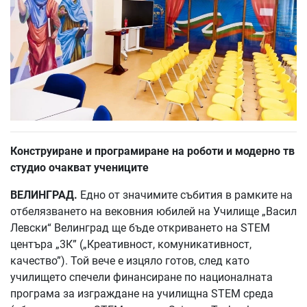
Конструиране и програмиране на роботи и модерно тв
студио очакват учениците
ВЕЛИНГРАД.
Едно от значимите събития в рамките на
отбелязването на вековния юбилей на Училище „Васил
Левски“ Велинград ще бъде откриването на STEM
центъра „3К” („Креативност, комуникативност,
качество”). Той вече е изцяло готов, след като
училището спечели финансиране по националната
програма за изграждане на училищна STEM среда