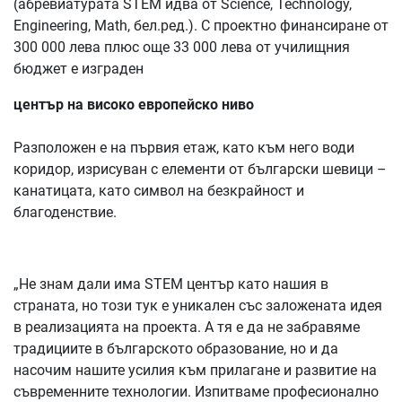
(абревиатурата STEM идва от Science, Technology,
Engineering, Math, бел.ред.). С проектно финансиране от
300 000 лева плюс още 33 000 лева от училищния
бюджет е изграден
център на високо европейско ниво
Разположен е на първия етаж, като към него води
коридор, изрисуван с елементи от български шевици –
канатицата, като символ на безкрайност и
благоденствие.
„Не знам дали има STEM център като нашия в
страната, но този тук е уникален със заложената идея
в реализацията на проекта. А тя е да не забравяме
традициите в българското образование, но и да
насочим нашите усилия към прилагане и развитие на
съвременните технологии. Изпитваме професионално