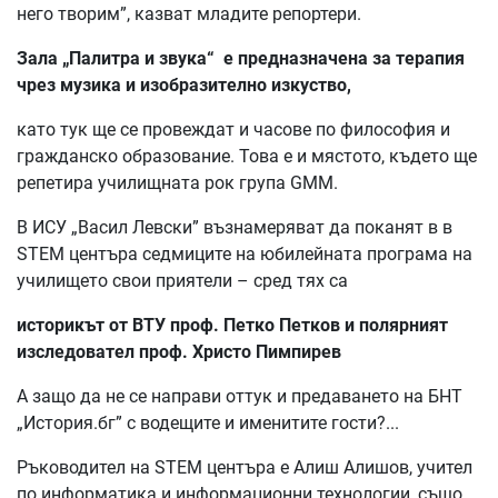
него творим”, казват младите репортери.
Зала „Палитра и звука“ е предназначена за терапия
чрез музика и изобразително изкуство,
като тук ще се провеждат и часове по философия и
гражданско образование. Това е и мястото, където ще
репетира училищната рок група GMM.
В ИСУ „Васил Левски” възнамеряват да поканят в в
STEM центъра седмиците на юбилейната програма на
училището свои приятели – сред тях са
историкът от ВТУ проф. Петко Петков и полярният
изследовател проф. Христо Пимпирев
А защо да не се направи оттук и предаването на БНТ
„История.бг” с водещите и именитите гости?...
Ръководител на STEM центъра е Алиш Алишов, учител
по информатика и информационни технологии, също