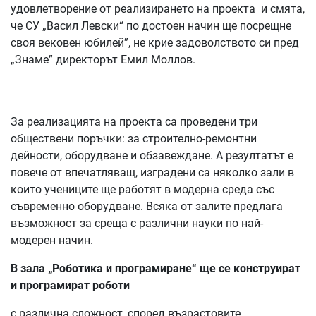
удовлетворение от реализирането на проекта и смята,
че СУ „Васил Левски“ по достоен начин ще посрещне
своя вековен юбилей”, не крие задоволството си пред
„Знаме” директорът Емил Моллов.
За реализацията на проекта са проведени три
обществени поръчки: за строително-ремонтни
дейности, оборудване и обзавеждане. А резултатът е
повече от впечатляващ, изградени са няколко зали в
които учениците ще работят в модерна среда със
съвременно оборудване. Всяка от залите предлага
възможност за среща с различни науки по най-
модерен начин.
В зала „Роботика и програмиране“ ще се конструират
и програмират роботи
с различна сложност, според възрастовите