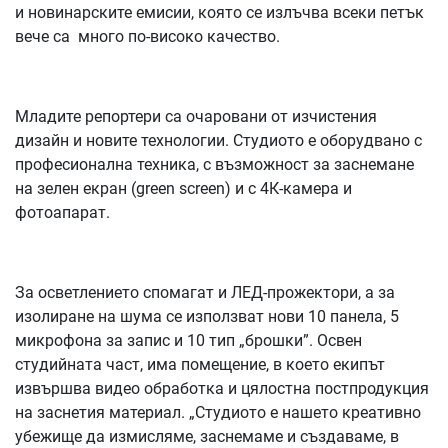
и новинарските емисии, която се излъчва всеки петък
вече са много по-високо качество.
Младите репортери са очаровани от изчистения
дизайн и новите технологии. Студиото е оборудвано с
професионална техника, с възможност за заснемане
на зелен екран (green screen) и с 4К-камера и
фотоапарат.
За осветлението спомагат и ЛЕД-прожектори, а за
изолиране на шума се използват нови 10 панела, 5
микрофона за запис и 10 тип „брошки”. Освен
студийната част, има помещение, в което екипът
извършва видео обработка и цялостна постпродукция
на заснетия материал. „Студиото е нашето креативно
убежище да измисляме, заснемаме и създаваме, в