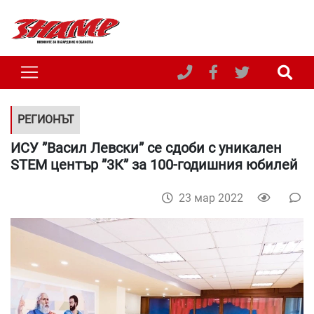
РЕГИОНЪТ
ИСУ ”Васил Левски” се сдоби с уникален
STEM център ”3К” за 100-годишния юбилей
23 мар 2022