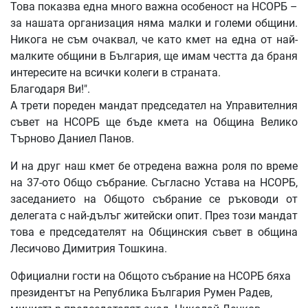
Това показва една много важна особеност на НСОРБ –
за нашата организация няма малки и големи общини.
Никога не съм очаквал, че като кмет на една от най-
малките общини в България, ще имам честта да браня
интересите на всички колеги в страната.
Благодаря Ви!".
А трети пореден мандат председател на Управителния
съвет на НСОРБ ще бъде кмета на Община Велико
Търново Даниел Панов.
И на друг наш кмет бе отредена важна роля по време
на 37-ото Общо събрание. Съгласно Устава на НСОРБ,
заседанието на Общото събрание се ръководи от
делегата с най-дълъг житейски опит. През този мандат
това е председателят на Общинския съвет в община
Лесичово Димитрия Тошкина.
Официални гости на Общото събрание на НСОРБ бяха
президентът на Република България Румен Радев,