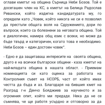
оглави кметът на община Сърница Неби Бозов. Той е
досегашен член на КС, а кметът на Белица Радослав
Ревански, който издигна кандидатурата му, го
определи като „Човек, който никога не си е позволил
да престъпи общата воля на Сдружението, дори по
въпроси, които са болезнени за неговата община. Той
е диалогичен, намира общ език с всеки, но може да
бъде твърд и категоричен, когато това е необходимо.
Неби Бозов – един достоен човек“.
- Едно е да защитаваш интересите на своята община,
друго е на всички български общини - каза кметът на
най-младата община в нашата област. - Приемам
номинацията си като оценка за работата на
Контролния съвет на НСОРБ, част от който имах
честта да бъда и аз. Благодаря на бившия кмет на
Разград г-н Денчо Бояджиев за наученото и за
огромния опит, който ми предаде. Нека да не се
съмнява, че ще работя усърдно и отговорно за да