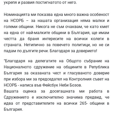
укрепя и развия постигнатото от него.
Номинацията ми показва една много важна особеност
на НСОРБ – за нашата организация няма малки и
големи общини. Никога не съм очаквам, че като кмет
на една от най-малките общини в България, ще имам
честта да браня интересите на всички колеги в
страната. Нетипично за повечето политици, но не си
падам по дългите речи. Благодаря за доверието!
"Благодаря на делегатите на Общото събрание на
Националното сдружение на общините в Република
България за оказаната чест и гласуваното доверие
при избора ми за председател на Контролния съвет на
НСОРБ - написа във Фейсбук Неби Бозов.
Вашата оценка за досегашната ми работа в
Сдружението е изключително значима предвид, че
идва от представителите на всички 265- общини в
България.