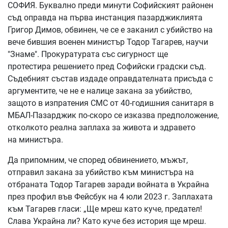
СОФИЯ. Буквално преди минути Софийският районен
съд оправда на първа инстанция пазарджиклията
Григор Димов, обвинен, че се е заканил с убийство на
вече бившия военен министър Тодор Тагарев, научи
"Знаме". Прокуратурата със сигурност ще
протестира решението пред Софийски градски съд.
Съдебният състав издаде оправдателната присъда с
аргументите, че не е налице закана за убийство,
защото в изпратения СМС от 40-годишния санитаря в
МБАЛ-Пазарджик по-скоро се изказва предположение,
отколкото реална заплаха за живота и здравето
на министъра.
Да припомним, че според обвинението, мъжът,
отправил закана за убийство към министъра на
отбраната Тодор Тагарев заради войната в Украйна
през профил във Фейсбук на 4 юли 2023 г. Заплахата
към Тагарев гласи: „Ще мреш като куче, предател!
Слава Украйна ли? Като куче без история ще мреш.