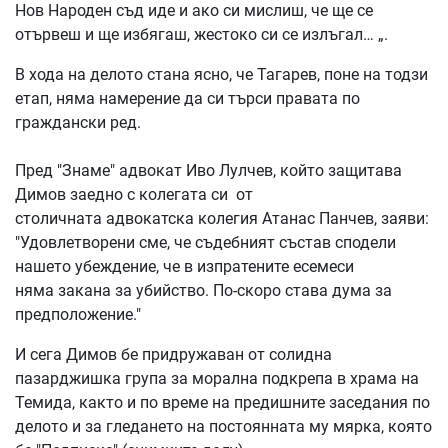
Нов Народен съд иде и ако си мислиш, че ще се
отървеш и ще избягаш, жестоко си се излъгал… „.
В хода на делото стана ясно, че Тагарев, поне на тодзи
етап, няма намерение да си търси правата по
граждански ред.
Пред "Знаме" адвокат Иво Лулчев, който защитава
Димов заедно с колегата си от
столичната адвокатска колегия Атанас Панчев, заяви:
"Удовлетворени сме, че съдебният състав сподели
нашето убеждение, че в изпратените есемеси
няма закана за убийство. По-скоро става дума за
предположение."
И сега Димов бе придружаван от солидна
пазарджишка група за морална подкрепа в храма на
Темида, както и по време на предишните заседания по
делото и за гледането на постоянната му мярка, която