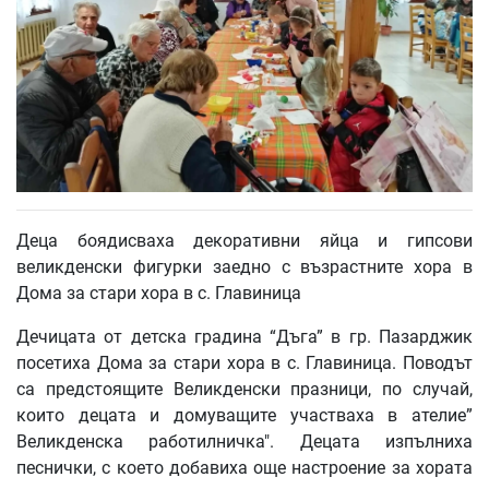
Деца боядисваха декоративни яйца и гипсови
великденски фигурки заедно с възрастните хора в
Дома за стари хора в с. Главиница
Дечицата от детска градина “Дъга” в гр. Пазарджик
посетиха Дома за стари хора в с. Главиница. Поводът
са предстоящите Великденски празници, по случай,
които децата и домуващите участваха в ателие”
Великденска работилничка". Децата изпълниха
песнички, с което добавиха още настроение за хората