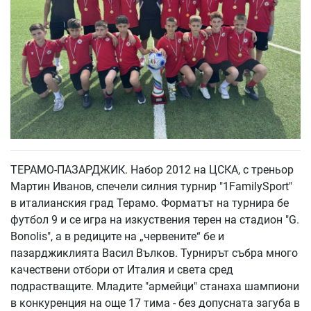
ТЕРАМО-ПАЗАРДЖИК. Набор 2012 на ЦСКА, с треньор
Мартин Иванов, спечели силния турнир "1FamilySport"
в италианския град Терамо. Форматът на турнира бе
футбол 9 и се игра на изкуствения терен на стадион "G.
Bonolis", а в редиците на „червените“ бе и
пазарджиклията Васил Вълков. Турнирът събра много
качествени отбори от Италия и света сред
подрастващите. Младите "армейци" станаха шампиони
в конкуренция на още 17 тима - без допусната загуба в