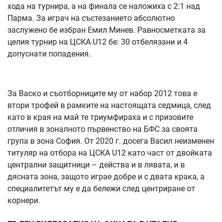
хода на турнира, а на финала се наложиха с 2:1 над
Парма. За играч на състезанието абсолютно
зaслужено бе избран Емил Минев. Равносметката за
целия турнир на ЦСКА U12 бе: 30 отбелязани и 4
допуснати попадения.
За Васко и съотборниците му от набор 2012 това е
втори трофей в рамките на настоящата седмица, след
като в края на май те триумфираха и с призовите
отличия в зоналното първенство на БФС за своята
група в зона София. От 2020 г. досега Васил неизменен
титуляр на отбора на ЦСКА U12 като част от двойката
централни защитници – действа и в лявата, и в
дясната зона, защото играе добре и с двата крака, а
специалитетът му е да бележи след центриране от
корнери.