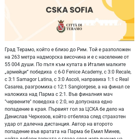
Град Терамо, който е близо до Рим. Той е разположен
на 263 метра надморска височина и е с население от
55 004 души. По пътя към купата в Италия малките
„армейци“ победиха с 6-0 Fenice Academy, с 3:0 Recale,
с 3:1 Samagor Latina, с 3:0 Ascoli, направиха 1:1 с Real
Casarea, разгромиха с 12:1 Sangiorgese, а на финал се
наложиха над Парма с 2:1. Във финалния мач
"червените" поведоха с 2:0, но допуснаха едно
попадение в края. Първият гол за ЦСКА бе дело на
Денислав Черкезов, който отбеляза след страхотен
удар от далечна дистанция. Автор на второто
попадение във вратата на Парма бе Емил Минев,
който добави топката с глава след изпълнение на