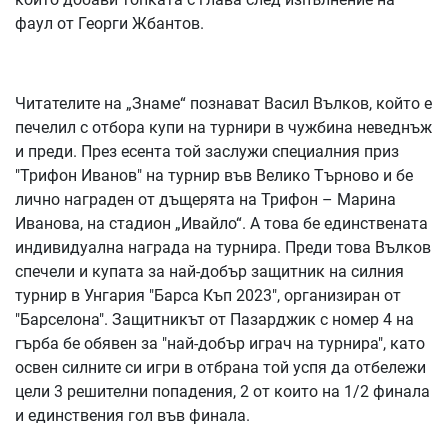
фаул от Георги Жбантов.
Читателите на „Знаме“ познават Васил Вълков, който е
печелил с отбора купи на турнири в чужбина неведнъж
и преди. През есента той заслужи специалния приз
"Трифон Иванов" на турнир във Велико Търново и бе
лично награден от дъщерята на Трифон – Марина
Иванова, на стадион „Ивайло“. А това бе единствената
индивидуална награда на турнира. Преди това Вълков
спечели и купата за най-добър защитник на силния
турнир в Унгария "Барса Къп 2023", организиран от
"Барселона". Защитникът от Пазарджик с номер 4 на
гърба бе обявен за "най-добър играч на турнира", като
освен силните си игри в отбрана той успя да отбележи
цели 3 решителни попадения, 2 от които на 1/2 финала
и единствения гол във финала.