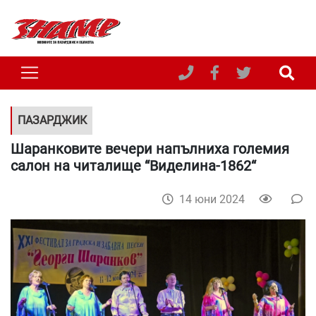
ПАЗАРДЖИК
Шаранковите вечери напълниха големия
салон на читалище “Виделина-1862“
14 юни 2024