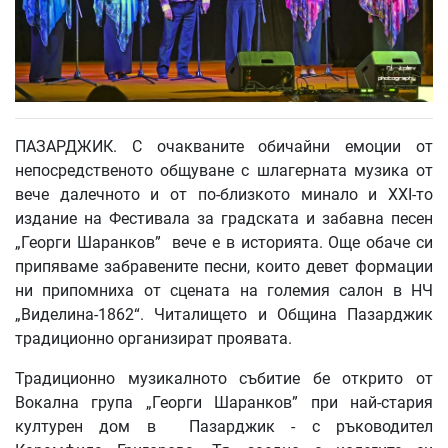
ПАЗАРДЖИК. С очакваните обичайни емоции от
непосредственото общуване с шлагерната музика от
вече далечното и от по-близкото минало и XXI-то
издание на Фестивала за градската и забавна песен
„Георги Шаранков” вече е в историята. Още обаче си
припяваме забравените песни, които девет формации
ни припомниха от сцената на големия салон в НЧ
„Виделина-1862“. Читалището и Община Пазарджик
традиционно организират проявата.
Традиционно музикалното събитие бе открито от
Вокална група „Георги Шаранков” при най-стария
културен дом в Пазарджик - с ръководител