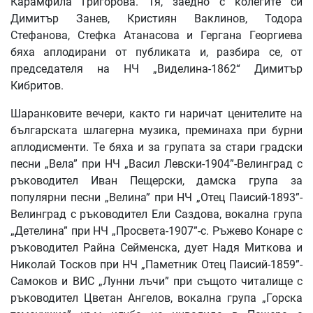
Карамфила Григорова. Тя, заедно с колегите си
Димитър Занев, Кристиян Ваклинов, Тодора
Стефанова, Стефка Атанасова и Гергана Георгиева
бяха аплодирани от публиката и, разбира се, от
председателя на НЧ „Виделина-1862“ Димитър
Кибритов.
Шаранковите вечери, както ги наричат ценителите на
българската шлагерна музика, преминаха при бурни
аплодисменти. Те бяха и за групата за стари градски
песни „Вела” при НЧ „Васил Левски-1904”-Велинград с
ръководител Иван Пещерски, дамска група за
популярни песни „Велина” при НЧ „Отец Паисий-1893”-
Велинград с ръководител Ели Саздова, вокална група
„Детелина” при НЧ „Просвета-1907”-с. Ръжево Конаре с
ръководител Райна Сейменска, дует Надя Миткова и
Николай Тосков при НЧ „Паметник Отец Паисий-1859”-
Самоков и ВИС „Лунни лъчи” при същото читалище с
ръководител Цветан Ангелов, вокална група „Горска