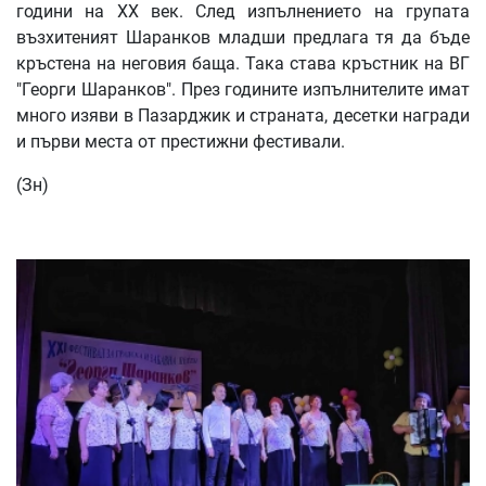
години на ХХ век. След изпълнението на групата
възхитеният Шаранков младши предлага тя да бъде
кръстена на неговия баща. Така става кръстник на ВГ
"Георги Шаранков". През годините изпълнителите имат
много изяви в Пазарджик и страната, десетки награди
и първи места от престижни фестивали.
(Зн)