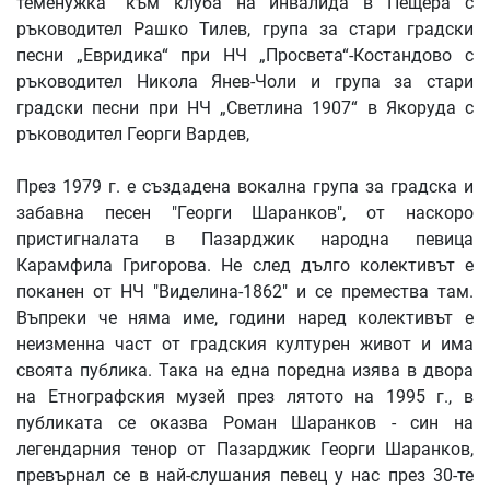
теменужка” към клуба на инвалида в Пещера с
ръководител Рашко Тилев, група за стари градски
песни „Евридика“ при НЧ „Просвета“-Костандово с
ръководител Никола Янев-Чоли и група за стари
градски песни при НЧ „Светлина 1907“ в Якоруда с
ръководител Георги Вардев,
През 1979 г. е създадена вокална група за градска и
забавна песен "Георги Шаранков", от наскоро
пристигналата в Пазарджик народна певица
Карамфила Григорова. Не след дълго колективът е
поканен от НЧ "Виделина-1862" и се премества там.
Въпреки че няма име, години наред колективът е
неизменна част от градския културен живот и има
своята публика. Така на една поредна изява в двора
на Етнографския музей през лятото на 1995 г., в
публиката се оказва Роман Шаранков - син на
легендарния тенор от Пазарджик Георги Шаранков,
превърнал се в най-слушания певец у нас през 30-те