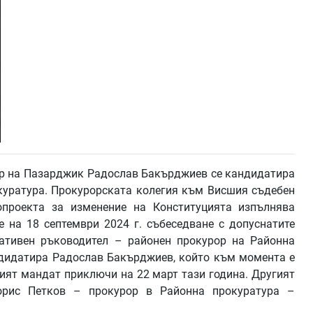
 на Пазарджик Радослав Бакърджиев се кандидатира
куратура. Прокурорската колегия към Висшия съдебен
опроекта за изменение на Конституцията изпълнява
 на 18 септември 2024 г. събеседване с допуснатите
ативен ръководител – районен прокурор на Районна
ндидатира Радослав Бакърджиев, който към момента е
ият мандат приключи на 22 март тази година. Другият
орис Петков – прокурор в Районна прокуратура –