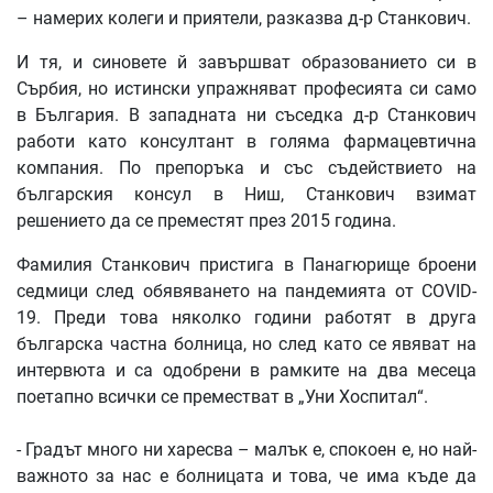
– намерих колеги и приятели, разказва д-р Станкович.
И тя, и синовете й завършват образованието си в
Сърбия, но истински упражняват професията си само
в България. В западната ни съседка д-р Станкович
работи като консултант в голяма фармацевтична
компания. По препоръка и със съдействието на
българския консул в Ниш, Станкович взимат
решението да се преместят през 2015 година.
Фамилия Станкович пристига в Панагюрище броени
седмици след обявяването на пандемията от COVID-
19. Преди това няколко години работят в друга
българска частна болница, но след като се явяват на
интервюта и са одобрени в рамките на два месеца
поетапно всички се преместват в „Уни Хоспитал“.
- Градът много ни харесва – малък е, спокоен е, но най-
важното за нас е болницата и това, че има къде да