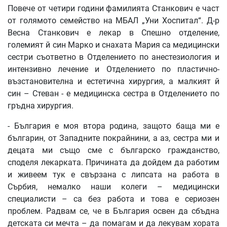
Повече от четири години фамилията Станкович е част
от голямото семейство на МБАЛ „Уни Хоспитал“. Д-р
Весна Станкович е лекар в Спешно отделение,
големият й син Марко и снахата Мария са медицински
сестри съответно в Отделението по анестезиология и
интензивно лечение и Отделението по пластично-
възстановителна и естетична хирургия, а малкият й
син – Стеван - е медицинска сестра в Отделението по
гръдна хирургия.
- България е моя втора родина, защото баща ми е
българин, от Западните покрайнини, а аз, сестра ми и
децата ми също сме с българско гражданство,
споделя лекарката. Причината да дойдем да работим
и живеем тук е свързана с липсата на работа в
Сърбия, немалко наши колеги – медицински
специалисти – са без работа и това е сериозен
проблем. Радвам се, че в България освен да сбъдна
детската си мечта – да помагам и да лекувам хората