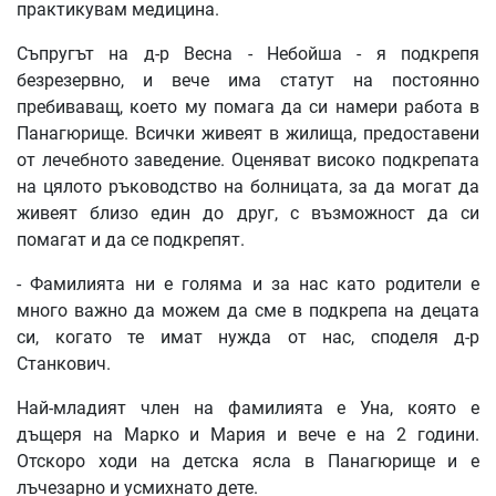
практикувам медицина.
Съпругът на д-р Весна - Небойша - я подкрепя
безрезервно, и вече има статут на постоянно
пребиваващ, което му помага да си намери работа в
Панагюрище. Всички живеят в жилища, предоставени
от лечебното заведение. Оценяват високо подкрепата
на цялото ръководство на болницата, за да могат да
живеят близо един до друг, с възможност да си
помагат и да се подкрепят.
- Фамилията ни е голяма и за нас като родители е
много важно да можем да сме в подкрепа на децата
си, когато те имат нужда от нас, споделя д-р
Станкович.
Най-младият член на фамилията е Уна, която е
дъщеря на Марко и Мария и вече е на 2 години.
Отскоро ходи на детска ясла в Панагюрище и е
лъчезарно и усмихнато дете.