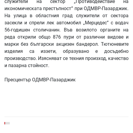
служители на сектор „Противодействие на
икономическата престъпност” при ОДМВР-Пазарджик.
На улица в областния град служители от сектора
засекли и спрели лек автомобил „Мерцедес” с водач
56-годишен столичанин. Във возилото органите на
реда открили общо 876 пури от различни видове и
марки без български акцизен бандерол. Тютюневите
изделия са иззети, образувано е досъдебно
производство. Изясняват се техния произход, качество
и пазарна стойност.
Пресцентър ОДМВР-Пазарджик