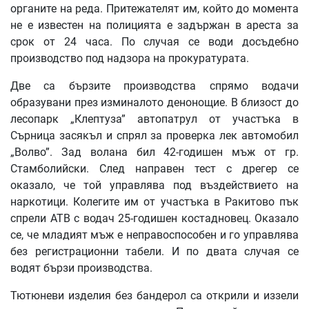
органите на реда. Притежателят им, който до момента
не е известен на полицията е задържан в ареста за
срок от 24 часа. По случая се води досъдебно
производство под надзора на прокуратурата.
Две са бързите производства спрямо водачи
образувани през изминалото денонощие. В близост до
лесопарк „Клептуза” автопатрул от участъка в
Сърница засякъл и спрял за проверка лек автомобил
„Волво”. Зад волана бил 42-годишен мъж от гр.
Стамболийски. След направен тест с дрегер се
оказало, че той управлява под въздействието на
наркотици. Колегите им от участъка в Ракитово пък
спрели АТВ с водач 25-годишен костадновец. Оказало
се, че младият мъж е неправоспособен и го управлява
без регистрационни табели. И по двата случая се
водят бързи производства.
Тютюневи изделия без бандерол са открили и иззели