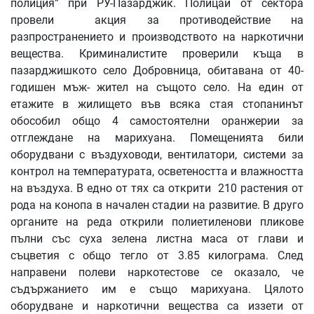
полиция” при РУ-Пазарджик. Полицаи от сектора
провели акция за противодействие на
разпространението и производството на наркотични
вещества. Криминалистите проверили къща в
пазарджишкото село Добровница, обитавана от 40-
годишен мъж- жител на същото село. На един от
етажите в жилището във всяка стая стопанинът
обособил общо 4 самостоятелни оранжерии за
отглеждане на марихуана. Помещенията били
оборудвани с въздуховоди, вентилатори, системи за
контрол на температурата, осветеността и влажността
на въздуха. В едно от тях са открити 210 растения от
рода на конопа в начален стадии на развитие. В друго
органите на реда открили полиетиленови пликове
пълни със суха зелена листна маса от глави и
съцветия с общо тегло от 3.85 килограма. След
направени полеви наркотестове се оказало, че
съдържанието им е също марихуана. Цялото
оборудване и наркотични вещества са иззети от