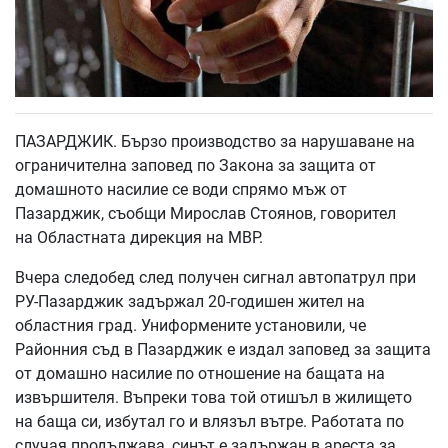
ПАЗАРДЖИК. Бързо производство за нарушаване на
ограничителна заповед по Закона за защита от
домашното насилие се води спрямо мъж от
Пазарджик, съобщи Мирослав Стоянов, говорител
на Областната дирекция на МВР.
Вчера следобед след получен сигнал автопатрул при
РУ-Пазарджик задържал 20-годишен жител на
областния град. Униформените установили, че
Районния съд в Пазарджик е издал заповед за защита
от домашно насилие по отношение на бащата на
извършителя. Въпреки това той отишъл в жилището
на баща си, избутал го и влязъл вътре. Работата по
случая продължава, синът е задържан в ареста за