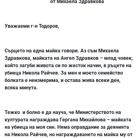
от Михаела Здравкова
Уважаеми г-н Тодоров,
Сърцето на една майка говори. Аз съм Михаела
Здравкова, майката на Ангел Здравков – млад човек,
който загуби живота си по жесток начин, в ръцете на
убиеца Никола Райчев. За мен и моето семейство
болката е неизмерима, и остава жива всеки ден,
всяка минута.
Тежко и болно е да науча, че Министерството на
културата награждава Гергана Михайлова – майката
на убиеца на моя син. Няма оправдание за деянията
на Никола Райчев, но награждаването на майка му от