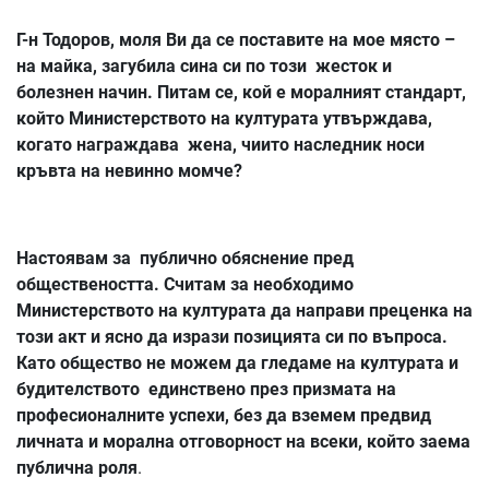
Г-н Тодоров, моля Ви да се поставите на мое място –
на майка, загубила сина си по този жесток и
болезнен начин. Питам се, кой е моралният стандарт,
който Министерството на културата утвърждава,
когато награждава жена, чиито наследник носи
кръвта на невинно момче?
Настоявам за публично обяснение пред
обществеността. Считам за необходимо
Министерството на културата да направи преценка на
този акт и ясно да изрази позицията си по въпроса.
Като общество не можем да гледаме на културата и
будителството единствено през призмата на
професионалните успехи, без да вземем предвид
личната и морална отговорност на всеки, който заема
публична роля
.