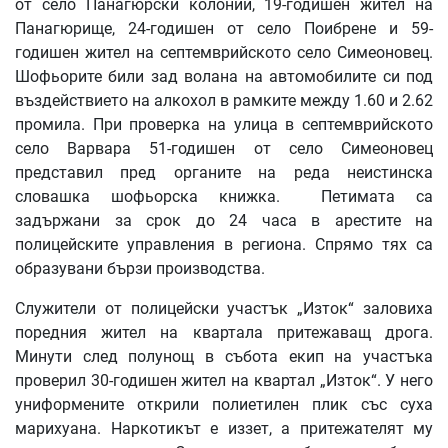
от село Панагюрски колонии, 19-годишен жител на
Панагюрище, 24-годишен от село Поибрене и 59-
годишен жител на септемврийското село Симеоновец.
Шофьорите били зад волана на автомобилите си под
въздействието на алкохол в рамките между 1.60 и 2.62
промила. При проверка на улица в септемврийското
село Варвара 51-годишен от село Симеоновец
представил пред органите на реда неистинска
словашка шофьорска книжка. Петимата са
задържани за срок до 24 часа в арестите на
полицейските управления в региона. Спрямо тях са
образувани бързи производства.
Служители от полицейски участък „Изток“ заловиха
поредния жител на квартала притежаващ дрога.
Минути след полунощ в събота екип на участъка
проверил 30-годишен жител на квартал „Изток“. У него
униформените открили полиетилен плик със суха
марихуана. Наркотикът е иззет, а притежателят му