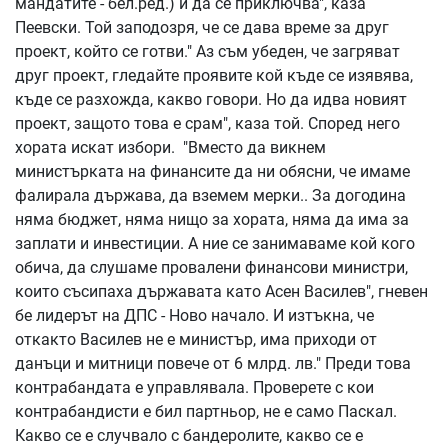
мандатите - бел.ред.) и да се приключва", каза
Пеевски. Той заподозря, че се дава време за друг
проект, който се готви." Аз съм убеден, че загряват
друг проект, гледайте проявите кой къде се изявява,
къде се разхожда, какво говори. Но да идва новият
проект, защото това е срам", каза той. Според него
хората искат избори. "Вместо да викнем
министърката на финансите да ни обясни, че имаме
фалирала държава, да вземем мерки.. За догодина
няма бюджет, няма нищо за хората, няма да има за
заплати и инвестиции. А ние се занимаваме кой кого
обича, да слушаме провалени финансови министри,
които съсипаха държавата като Асен Василев", гневен
бе лидерът на ДПС - Ново начало. И изтъкна, че
откакто Василев не е министър, има приходи от
данъци и митници повече от 6 млрд. лв." Преди това
контрабандата е управлявала. Проверете с кои
контрабандисти е бил партньор, не е само Паскал.
Какво се е случвало с бандеролите, какво се е