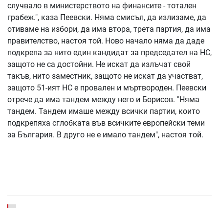
случвало в министерството на финансите - тотален
грабеж.", каза Пеевски. Няма смисъл, да излизаме, да
отиваме на избори, да има втора, трета партия, да има
правителство, настоя той. Ново начало няма да даде
подкрепа за нито един кандидат за председател на НС,
защото не са достойни. Не искат да излъчат свой
такъв, нито заместник, защото не искат да участват,
защото 51-ият НС е провален и мъртвороден. Пеевски
отрече да има тандем между него и Борисов. "Няма
тандем. Тандем имаше между всички партии, които
подкрепяха сглобката във всичките европейски теми
за България. В друго не е имало тандем", настоя той.