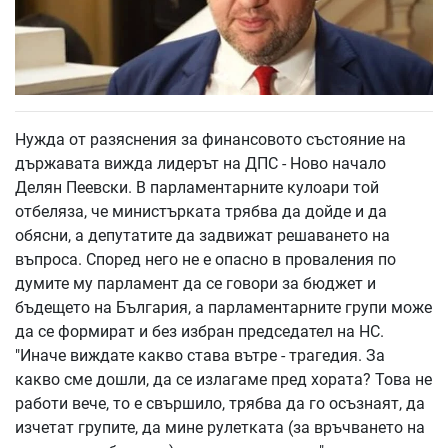
Нужда от разяснения за финансовото състояние на
държавата вижда лидерът на ДПС - Ново начало
Делян Пеевски. В парламентарните кулоари той
отбеляза, че министърката трябва да дойде и да
обясни, а депутатите да задвижат решаването на
въпроса. Според него не е опасно в проваления по
думите му парламент да се говори за бюджет и
бъдещето на България, а парламентарните групи може
да се формират и без избран председател на НС.
"Иначе виждате какво става вътре - трагедия. За
какво сме дошли, да се излагаме пред хората? Това не
работи вече, то е свършило, трябва да го осъзнаят, да
изчетат групите, да мине рулетката (за връчването на