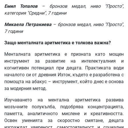
Емил Топалов
– бронзов медал, ниво "Просто",
категория "Средни", 7 години
Микаела Петракиева
– бронзов медал, ниво "Просто",
7 години
Защо менталната аритметика е толкова важна?
Менталната аритметика е призната като мощен
инструмент за развитие на интелектуалния и
когнитивен потенциал при децата. Практиката води
началото си от древния Изток, където е разработена с
помощта на абакус – инструмент, който днес е основа
за модерния метод.
Изучаването на ментална аритметика развива
мозъчните полукълба, подобрява концентрацията,
паметта, аналитичното мислене и креативността.
Освен уменията за скоростно смятане, децата
изграждат увереност, самостоятелност и социални