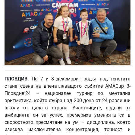
ПЛОВДИВ.
На 7 и 8 декември градът под тепетата
стана сцена на впечатляващото събитие AMACup 3-
Пловдив’24 – национален турнир по ментална
аритметика, който събра над 200 деца от 24 различни
школи от цялата страна. Участниците, водени от
амбицията си за успех, премериха уменията си в
скоростното пресмятане на ум – дисциплина, която
изисква изключителна концентрация, точност и