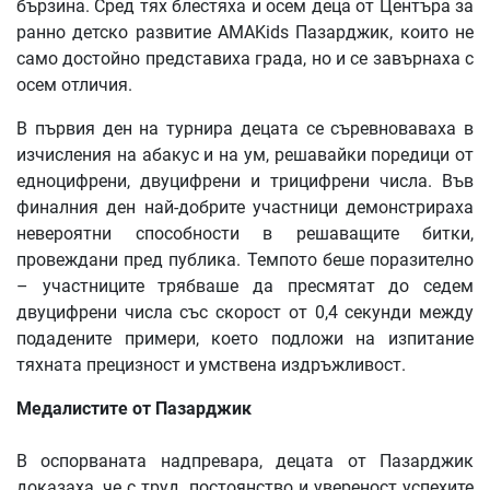
бързина. Сред тях блестяха и осем деца от Центъра за
ранно детско развитие AMAKids Пазарджик, които не
само достойно представиха града, но и се завърнаха с
осем отличия.
В първия ден на турнира децата се съревноваваха в
изчисления на абакус и на ум, решавайки поредици от
едноцифрени, двуцифрени и трицифрени числа. Във
финалния ден най-добрите участници демонстрираха
невероятни способности в решаващите битки,
провеждани пред публика. Темпото беше поразително
– участниците трябваше да пресмятат до седем
двуцифрени числа със скорост от 0,4 секунди между
подадените примери, което подложи на изпитание
тяхната прецизност и умствена издръжливост.
Медалистите от Пазарджик
В оспорваната надпревара, децата от Пазарджик
доказаха, че с труд, постоянство и увереност успехите