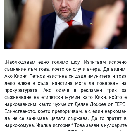
„Наблюдавам едно голямо шоу. Изпитвам искрено
съмнение към това, което се случи вчера. Да видим.
Ако Кирил Петков наистина си даде имунитета и това
дело влезе в съда, наистина мога да повярвам на
прокуратурата. Ако обаче е рекламен трик за
съживяване на египетски мумии като Кики, който е
наркозависим, както чухме от Делян Добрев от ГЕРБ.
Единственото, което препоръчвам, е с един наркоман
да не се занимава цялата държава. Да го пратят в
наркокомуна. Жалка история.” Това заяви в кулоарите