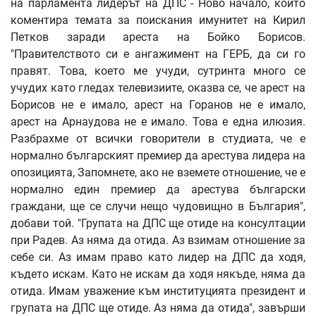
на парламента лидерът на ДПС - Ново начало, който
коментира темата за поискания имунитет на Кирил
Петков заради ареста на Бойко Борисов.
"Правителството си е ангажимент на ГЕРБ, да си го
правят. Това, което ме учуди, сутринта много се
учудих като гледах телевизиите, оказва се, че арест на
Борисов не е имало, арест на Горанов не е имало,
арест на Арнаудова не е имало. Това е една илюзия.
Разбрахме от всички говорители в студиата, че е
нормално българският премиер да арестува лидера на
опозицията, Запомнете, ако не вземете отношение, че е
нормално един премиер да арестува български
граждани, ще се случи нещо чудовищно в България",
добави той. "Групата на ДПС ще отиде на консултации
при Радев. Аз няма да отида. Аз взимам отношение за
себе си. Аз имам право като лидер на ДПС да ходя,
където искам. Като не искам да ходя някъде, няма да
отида. Имам уважение към институцията президент и
групата на ДПС ще отиде. Аз няма да отида", завърши