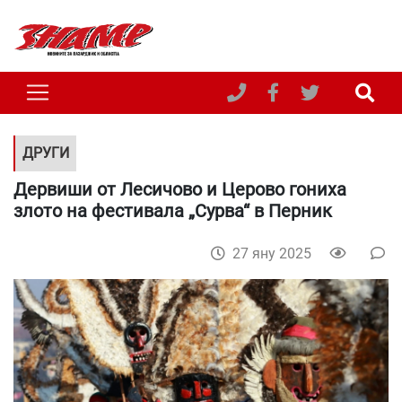
ДРУГИ
Дервиши от Лесичово и Церово гониха
злото на фестивала „Сурва“ в Перник
27 яну 2025