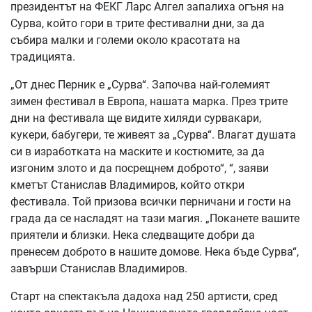
президентът на ФЕКГ Ларс Алгел запалиха огъня на
Сурва, който гори в трите фестивални дни, за да
събира малки и големи около красотата на
традицията.
„От днес Перник е „Сурва“. Започва най-големият
зимен фестивал в Европа, нашата марка. През трите
дни на фестивала ще видите хиляди сурвакари,
кукери, бабугери, те живеят за „Сурва“. Влагат душата
си в изработката на маските и костюмите, за да
изгоним злото и да посрещнем доброто“, “, заяви
кметът Станислав Владимиров, който откри
фестивала. Той призова всички перничани и гости на
града да се насладят на тази магия. „Поканете вашите
приятели и близки. Нека следващите добри да
пренесем доброто в нашите домове. Нека бъде Сурва“,
завърши Станислав Владимиров.
Старт на спектакъла дадоха над 250 артисти, сред