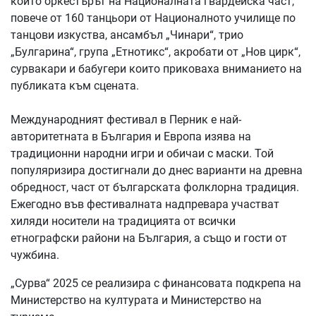
които оркестърът на Националната гвардейска част,
повече от 160 танцьори от Националното училище по
танцови изкуства, ансамбъл „Чинари“, трио
„Булгарина“, група „Етнотикс“, акробати от „Нов цирк“,
сурвакари и бабугери които приковаха вниманието на
публиката към сцената.
Международният фестивал в Перник e най-
авторитетната в България и Европа изява на
традиционни народни игри и обичаи с маски. Той
популяризира достигнали до днес варианти на древна
обредност, част от българската фолклорна традиция.
Ежегодно във фестивалната надпревара участват
хиляди носители на традицията от всички
етнографски райони на България, а също и гости от
чужбина.
„Сурва“ 2025 се реализира с финансовата подкрепа на
Министерство на културата и Министерство на