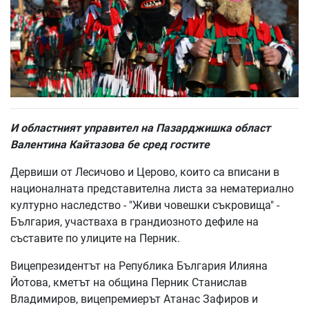
И областният управител на Пазарджишка област
Валентина Кайтазова бе сред гостите
Дервиши от Лесичово и Церово, които са вписани в
националната представителна листа за нематериално
културно наследство - "Живи човешки съкровища" -
България, участваха в грандиозното дефиле на
съставите по улиците на Перник.
Вицепрезидентът на Република България Илияна
Йотова, кметът на община Перник Станислав
Владимиров, вицепремиерът Атанас Зафиров и