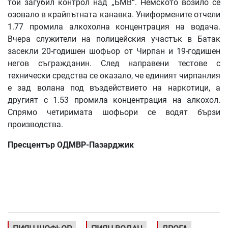
той загубил контрол над „БМВ“. Немското возило се
озовало в крайпътната канавка. Униформените отчели
1.77 промила алкохолна концентрация на водача.
Вчера служители на полицейския участък в Батак
засекли 20-годишен шофьор от Чирпан и 19-годишен
негов съгражданин. След направени тестове с
технически средства се оказало, че единият чирпанлия
е зад волана под въздействието на наркотици, а
другият с 1.53 промила концентрация на алкохол.
Спрямо четиримата шофьори се водят бързи
производства.
Пресцентър ОДМВР-Пазарджик