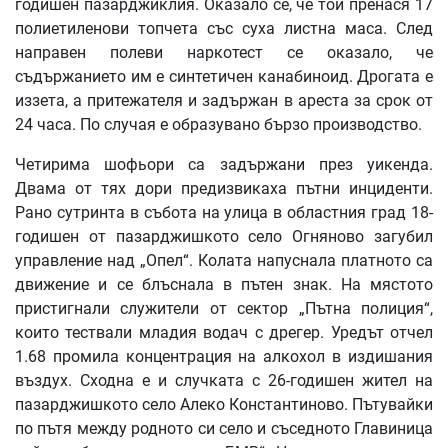
годишен пазарджиклия. Оказало се, че той пренася 17
полиетиленови топчета със суха листна маса. След
направен полеви наркотест се оказало, че
съдържанието им е синтетичен канабиноид. Дрогата е
иззета, а притежателя и задържан в ареста за срок от
24 часа. По случая е образувано бързо производство.
Четирима шофьори са задържани през уикенда.
Двама от тях дори предизвикаха пътни инциденти.
Рано сутринта в събота на улица в областния град 18-
годишен от пазарджишкото село Огняново загубил
управление над „Опел“. Колата напуснала платното са
движение и се блъснала в пътен знак. На мястото
пристигнали служители от сектор „Пътна полиция“,
които тествали младия водач с дрегер. Уредът отчел
1.68 промила концентрация на алкохол в издишания
въздух. Сходна е и случката с 26-годишен жител на
пазарджишкото село Алеко Константиново. Пътувайки
по пътя между родното си село и съседното Главиница