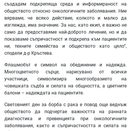
създадем подкрепяща среда и информираност на
обществото относно онкологичните заболявания. Ние
вярваме, че всяко действие, колкото и малко да
изглежда, има значение. За нас, като екип, е важно не
само да предоставяме най-доброто лечение, но и да
показваме съпричастност и подкрепа към пациентите
ни, техните семейства и обществото като цяло“,
сподели д-р Кръстева.
Флашмобът е символ на обединение и надежда.
Многоцветното сърце, нарисувано от всички
участници, символизира многообразието на
човешката съдба и силата на общността, а цветните
балони – надеждата на пациентите.
Световният ден за борба с рака е повод още веднъж
обществото да подчертае важността на ранната
диагностика и превенцията при онкологичните
заболявания, както и съпричастността и силата на