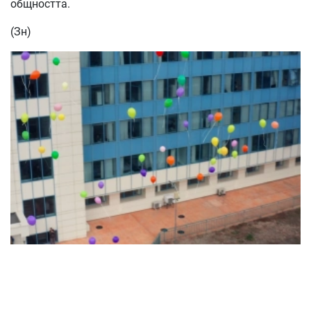
общността.
(Зн)