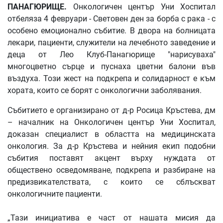
ПАНАГЮРИЩЕ.
Онкологичен център Уни Хоспитал
отбеляза 4 февруари - Световен ден за борба с рака - с
особено емоционално събитие. В двора на болницата
лекари, пациенти, служители на лечебното заведение и
деца от Лео Клуб-Панагюрище "нарисуваха"
многоцветно сърце и пуснаха цветни балони във
въздуха. Този жест на подкрепа и солидарност е към
хората, които се борят с онкологични заболявания.
Събитието е организирано от д-р Росица Кръстева, дм
– началник на Онкологичен център Уни Хоспитал,
доказан специалист в областта на медицинската
онкология. За д-р Кръстева и нейния екип подобни
събития поставят акцент върху нуждата от
обществено осведомяване, подкрепа и разбиране на
предизвикателствата, с които се сблъскват
онкологичните пациенти.
„Тази инициатива е част от нашата мисия да