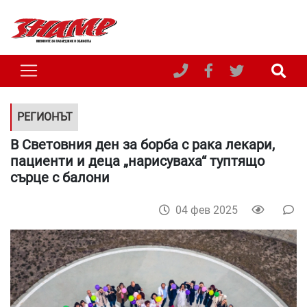
РЕГИОНЪТ
В Световния ден за борба с рака лекари,
пациенти и деца „нарисуваха“ туптящо
сърце с балони
04 фев 2025