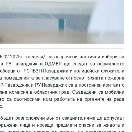
.02.2025г. /неделя/ са насрочени частични избори за
 на РУ-Пазарджик и ОДМВР ще следят за нормалното
гнеборци от РСПБЗН-Пазарджик и полицейски служители
а помещенията за гласуване относно тяхната пожарна
Р-Пазарджик и РУ-Пазарджик са в постоянен контакт с
лна комисия в областния град. Създадени са мобилни
ито са съотносими към работата на органите на реда
с.
 бъдат разположени вън от секциите, няма да допускат
оръжени лица и носещи предмети опасни за живота и