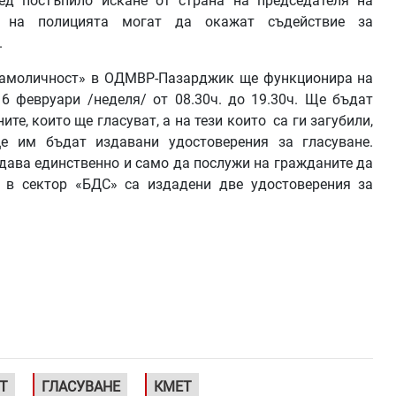
ед постъпило искане от страна на председателя на
те на полицията могат да окажат съдействие за
.
 самоличност» в ОДМВР-Пазарджик ще функционира на
16 февруари /неделя/ от 08.30ч. до 19.30ч. Ще бъдат
те, които ще гласуват, а на тези които са ги загубили,
е им бъдат издавани удостоверения за гласуване.
здава единственно и само да послужи на гражданите да
 в сектор «БДС» са издадени две удостоверения за
Т
ГЛАСУВАНЕ
КМЕТ