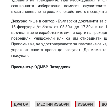
здравето на гражданите. При необходимост и сл
секционната избирателна комисия служители
възстановяване на реда и спокойствието в секцията
Дежурно гише в сектор «Български документи за
15 февруари /събота/ от 08.30ч. до 17.30ч. и на 
връчвани вече изработените лични карти на граждани
повредили, унищожили или са им откраднати щ
Припомняме, че удостоверението за гласуване се и
упражнят своето право да гласуват. До момента
гласуване.
Пресцентър ОДМВР-Пазарджик
ДРАГОР
МЕСТНИ ИЗБОРИ
ИЗБОРИ
ВО