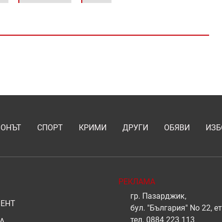
ИОНЪТ
СПОРТ
КРИМИ
ДРУГИ
ОБЯВИ
ИЗБ
РЕКЛАМА
гр. Пазарджик,
ЕНТ
бул. "България" No 22, ет
тел.
0884 223 113
А