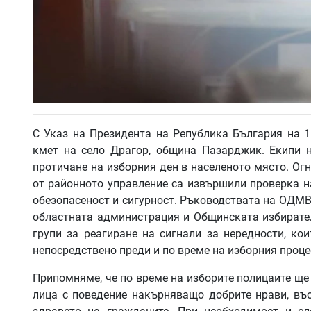
С Указ на Президента на Република България на 16
кмет на село Драгор, община Пазарджик. Екипи
протичане на изборния ден в населеното място. О
от районното управление са извършили проверка н
обезопасеност и сигурност. Ръководствата на ОДМВ
областната администрация и Общинската избирате
групи за реагиране на сигнали за нередности, ко
непосредствено преди и по време на изборния проце
Припомняме, че по време на изборите полицаите ще
лица с поведение накърняващо добрите нрави, въ