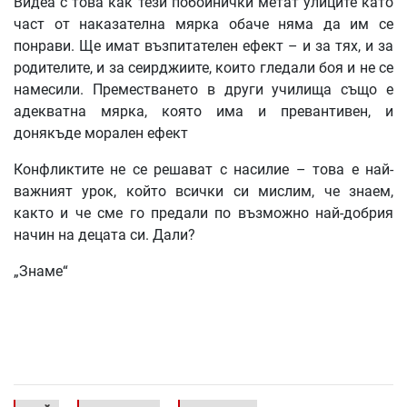
Видеа с това как тези побойнички метат улиците като
част от наказателна мярка обаче няма да им се
понрави. Ще имат възпитателен ефект – и за тях, и за
родителите, и за сеирджиите, които гледали боя и не се
намесили. Преместването в други училища също е
адекватна мярка, която има и превантивен, и
донякъде морален ефект
Конфликтите не се решават с насилие – това е най-
важният урок, който всички си мислим, че знаем,
както и че сме го предали по възможно най-добрия
начин на децата си. Дали?
„Знаме“