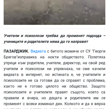
Учители и психолози трябва да променят подхода –
учениците и родителите няма да го направят
ПАЗАРДЖИК.
Видеата
с битото момиче от СУ "Георги
Брегов"изправиха на нокти обществото. Полетяха
упреци към родители, учители, директор, на свой ред
учители и психолози ни упрекнаха, че сме качили
видеата в интернет, но истината е, че учителите и
психолозите не са готови да се справят с проблема,
както не е готово цялото ни общество. Защото
психолозите и учителите правят същото, което са
правили и вчера, но децата и родителите им се
променят с всеки изминал ден. Колкото и да е вярна