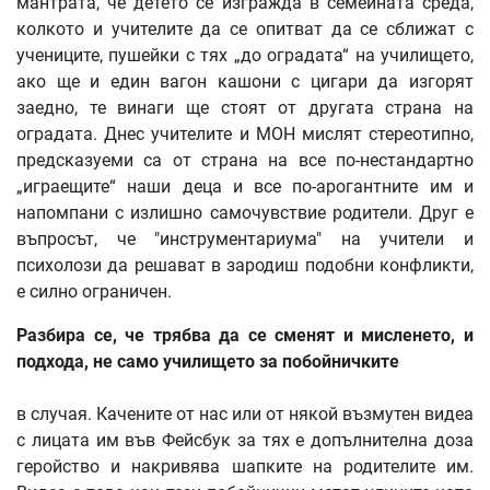
мантрата, че детето се изгражда в семейната среда,
колкото и учителите да се опитват да се сближат с
учениците, пушейки с тях „до оградата“ на училището,
ако ще и един вагон кашони с цигари да изгорят
заедно, те винаги ще стоят от другата страна на
оградата. Днес учителите и МОН мислят стереотипно,
предсказуеми са от страна на все по-нестандартно
„играещите“ наши деца и все по-арогантните им и
напомпани с излишно самочувствие родители. Друг е
въпросът, че "инструментариума" на учители и
психолози да решават в зародиш подобни конфликти,
е силно ограничен.
Разбира се, че трябва да се сменят и мисленето, и
подхода, не само училището за побойничките
в случая. Качените от нас или от някой възмутен видеа
с лицата им във Фейсбук за тях е допълнителна доза
геройство и накривява шапките на родителите им.