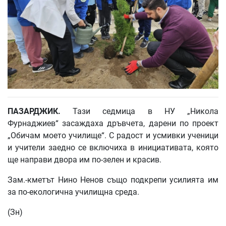
ПАЗАРДЖИК.
Тази седмица в НУ „Никола
Фурнаджиев“ засаждаха дръвчета, дарени по проект
„Обичам моето училище“. С радост и усмивки ученици
и учители заедно се включиха в инициативата, която
ще направи двора им по-зелен и красив.
Зам.-кметът Нино Ненов също подкрепи усилията им
за по-екологична училищна среда.
(Зн)