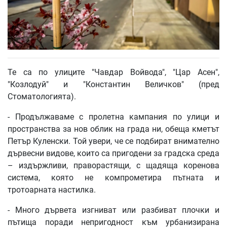
Те са по улиците "Чавдар Войвода", "Цар Асен",
"Козлодуй" и "Константин Величков" (пред
Стоматологията).
- Продължаваме с пролетна кампания по улици и
пространства за нов облик на града ни, обеща кметът
Петър Куленски. Той увери, че се подбират внимателно
дървесни видове, които са пригодени за градска среда
– издържливи, праворастящи, с щадяща коренова
система, която не компрометира пътната и
тротоарната настилка.
- Много дървета изгниват или разбиват плочки и
пътища поради непригодност към урбанизирана