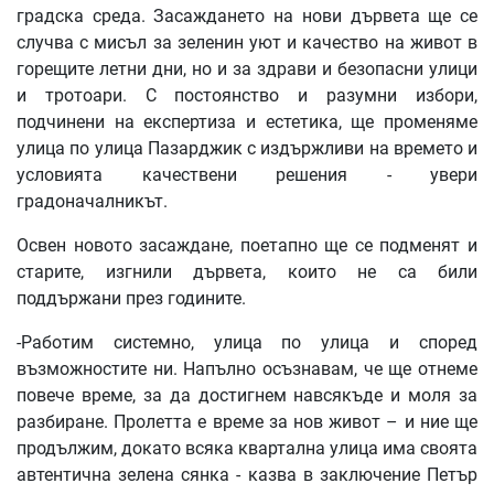
градска среда. Засаждането на нови дървета ще се
случва с мисъл за зеленин уют и качество на живот в
горещите летни дни, но и за здрави и безопасни улици
и тротоари. С постоянство и разумни избори,
подчинени на експертиза и естетика, ще променяме
улица по улица Пазарджик с издържливи на времето и
условията качествени решения - увери
градоначалникът.
Освен новото засаждане, поетапно ще се подменят и
старите, изгнили дървета, които не са били
поддържани през годините.
-Работим системно, улица по улица и според
възможностите ни. Напълно осъзнавам, че ще отнеме
повече време, за да достигнем навсякъде и моля за
разбиране. Пролетта е време за нов живот – и ние ще
продължим, докато всяка квартална улица има своята
автентична зелена сянка - казва в заключение Петър