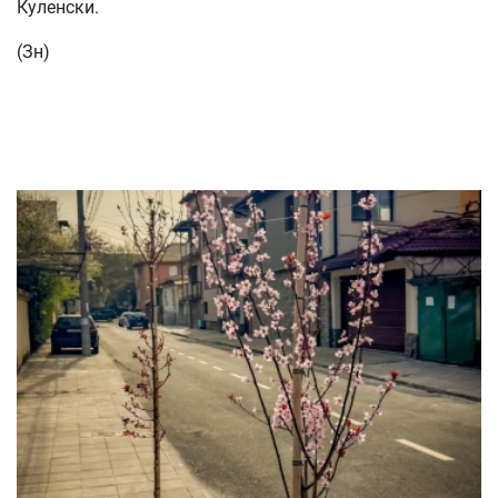
Куленски.
(Зн)