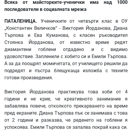
Всяка от майсторките-ученички има над 1000
последователи в социалната мрежа
ПАТАЛЕНИЦА.
Ученичките от четвърти клас в ОУ
„Константин Величков“ - Виктория Йорданова, Диана
Търпова и Ева Куманова, с класен ръководител
Стоянка Йорданова, от известно време редят
диамантени гоблени отдадено и с видимо
удоволствие. Запленили с хобито си и Емили Търпова.
А за да поощрят момичетата, от училището решили да
подредят и пъстра блещукаща изложба с техните
готови произведения.
Виктория Йорданова практикува това хоби от 4
години и не крие, че креативното занимание я
забавлява повече, отколкото прекарването на време
пред екраните. Диана Търпова пък се занимава с това
от 2 години и разказва, че реденето на гоблени я
успокоява. Емили Търпова се запалва покрай кака си.