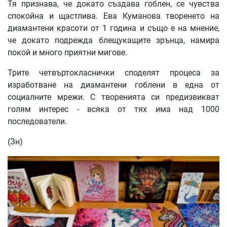
Тя признава, че докато създава гоблен, се чувства
спокойна и щастлива. Ева Куманова творенето на
диамантени красоти от 1 година и също е на мнение,
че докато подрежда блещукащите зрънца, намира
покой и много приятни мигове.
Трите четвъртокласнички споделят процеса за
изработване на диамантени гоблени в една от
социалните мрежи. С творенията си предизвикват
голям интерес - всяка от тях има над 1000
последователи.
(Зн)