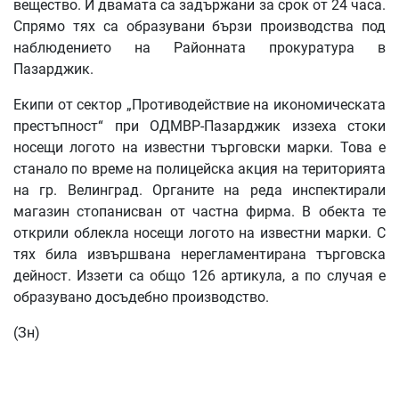
вещество. И двамата са задържани за срок от 24 часа.
Спрямо тях са образувани бързи производства под
наблюдението на Районната прокуратура в
Пазарджик.
Екипи от сектор „Противодействие на икономическата
престъпност“ при ОДМВР-Пазарджик иззеха стоки
носещи логото на известни търговски марки. Това е
станало по време на полицейска акция на територията
на гр. Велинград. Органите на реда инспектирали
магазин стопанисван от частна фирма. В обекта те
открили облекла носещи логото на известни марки. С
тях била извършвана нерегламентирана търговска
дейност. Иззети са общо 126 артикула, а по случая е
образувано досъдебно производство.
(Зн)