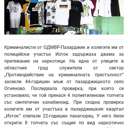
Криминалисти от ОДМВР-Пазарджик и колегите им от
полицейски участък Изток задържаха двама за
притежание на наркотици. На една от улиците в
областния град служители от сектор
„Противодействие на криминалната престъпност“
засекли 44-годишен мъж от пазарджишкото село
Огняново. Последвала проверка, при която се
установило, че той пренася 4 полиетиленови топчета
със синтетичен канабиноид. При сходна проверка
колегите им от участъка в пазарджишкия квартал
„Изток“ спипали 22-годишен панагюрец. У него били
открити 8 топчета със същия по вид наркотично