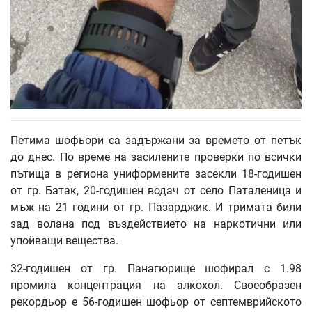
Петима шофьори са задържани за времето от петък
до днес. По време на засилените проверки по всички
пътища в региона униформените засекли 18-годишен
от гр. Батак, 20-годишен водач от село Паталеница и
мъж на 21 години от гр. Пазарджик. И тримата били
зад волана под въздействието на наркотични или
упойващи вещества.
32-годишен от гр. Панагюрище шофирал с 1.98
промила концентрация на алкохол. Своеобразен
рекордьор е 56-годишен шофьор от септемврийското