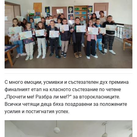
С много емоции, усмивки и състезателен дух премина
финалният етап на класното състезание по четене
„Прочети ме! Разбра ли ме!?“ за второкласниците.
Всички четящи деца бяха поздравени за положените
усилия и постигнатия успех.