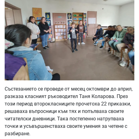
Състезанието се проведе от месец октомври до април,
разказа класният ръководител Таня Коларова. През
този период второкласниците прочетоха 22 приказки,
решаваха въпросници към тях и попълваха своите
читателски дневници. Така постепенно натрупваха
точки и усъвършенстваха своите умения за четене с
разбиране.