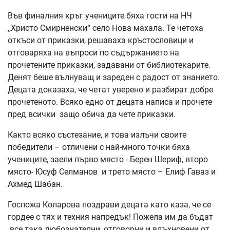
Във финалния кръг учениците бяха гости на НЧ
,,Христо Смирненски“ село Нова махала. Те четоха
откъси от приказки, решаваха кръстословици и
отговаряха на въпроси по съдържанието на
прочетените приказки, задавани от библиотекарите.
Денят беше вълнуващ и зареден с радост от знанието.
Децата доказаха, че четат уверено и разбират добре
прочетеното. Всяко едно от децата написа и прочете
пред всички защо обича да чете приказки.
Както всяко състезание, и това излъчи своите
победители – отличени с най-много точки бяха
учениците, заели първо място - Берен Шериф, второ
място- Юсуф Селманов и трето място – Елиф Гаваз и
Ахмед Шабан.
Госпожа Коларова поздрави децата като каза, че се
гордее с тях и техния напредък! Пожела им да бъдат
все така любознателни, отговорни и вдъхновени от