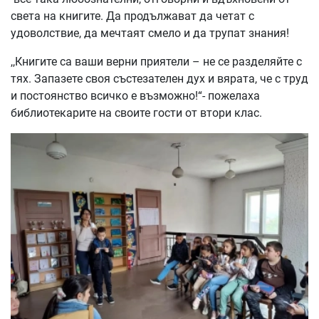
света на книгите. Да продължават да четат с
удоволствие, да мечтаят смело и да трупат знания!
,,Книгите са ваши верни приятели – не се разделяйте с
тях. Запазете своя състезателен дух и вярата, че с труд
и постоянство всичко е възможно!“- пожелаха
библиотекарите на своите гости от втори клас.