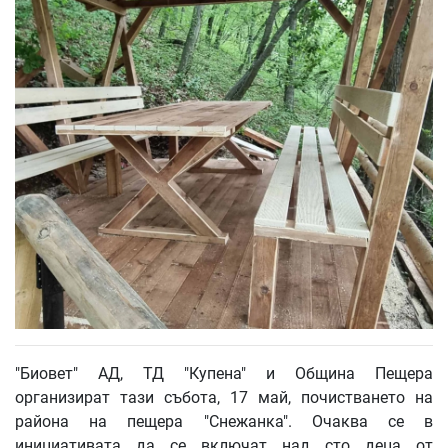
"Биовет" АД, ТД "Купена" и Община Пещера
организират тази събота, 17 май, почистването на
района на пещера "Снежанка". Очаква се в
инициативата да се включат над сто деца от