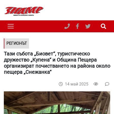
РЕГИОНЪТ
Тази събота „Биовет“, туристическо
дружество „Купена“ и Община Пещера
организират почистването на района около
пещера „Снежанка“
14 май 2025