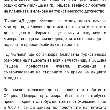
общинските училища на гр. Пещера, заедно с любители
на планината и членове на туристическото дружество.
"Биовет"АД дари беседка за отдих, която вече е
монтирана, в близост до пътеката, по която се стига
до пещерата. Фирмата ще осигури сандвичи и
минерална вода за всички деца, които се очаква да се
включат в природолюбителската акция.
ТД "Купена" ще организира безплатна туристическа
обиколка на пещерата за всички участници, а Община
Пещера предоставя чували, ръкавици и
сметоизвозване на събраните по време на акцията
отпадъци.
За всички желаещи да се включат в събитието
Община Пещера организира безплатен автобусен
превоз. Първият автобус ще тръгне от Железния град
в 9.00 ч. за да закара до подстъпите на пътеката