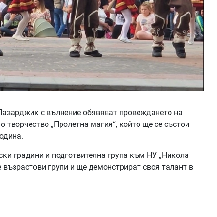
Пазарджик с вълнение обявяват провеждането на
 творчество „Пролетна магия“, който ще се състои
одина.
тски градини и подготвителна група към НУ „Никола
 възрастови групи и ще демонстрират своя талант в