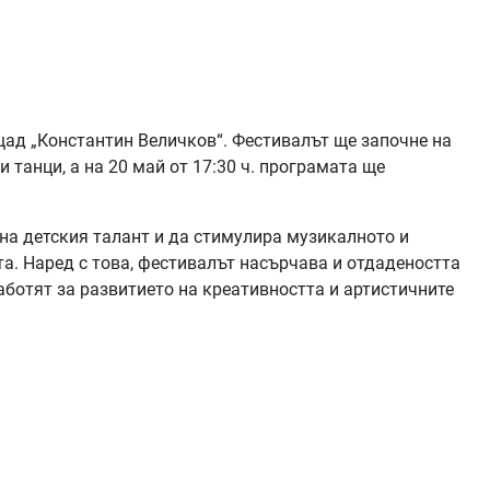
ад „Константин Величков“. Фестивалът ще започне на
и танци, а на 20 май от 17:30 ч. програмата ще
 на детския талант и да стимулира музикалното и
а. Наред с това, фестивалът насърчава и отдадеността
аботят за развитието на креативността и артистичните