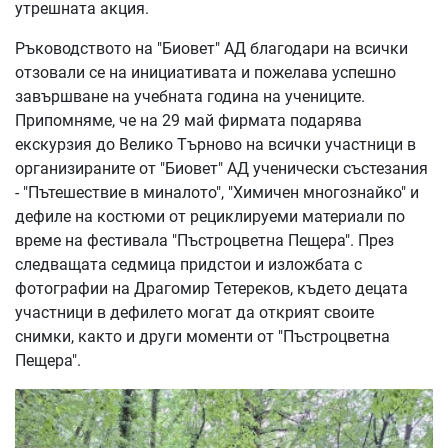
утрешната акция.
Ръководството на "Биовет" АД благодари на всички
отзовали се на инициативата и пожелава успешно
завършване на учебната година на учениците.
Припомняме, че на 29 май фирмата подарява
екскурзия до Велико Търново на всички участници в
организираните от "Биовет" АД ученически състезания
- "Пътешествие в миналото", "Химичен многознайко" и
дефиле на костюми от рециклируеми материали по
време на фестивала "Пъстроцветна Пещера". През
следващата седмица придстои и изложбата с
фотографии на Драгомир Тетереков, където децата
участници в дефилето могат да открият своите
снимки, както и други моменти от "Пъстроцветна
Пещера".