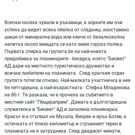
Всички носеха чували и ръкавици, а зорките им очи
успяха да видят всяка обелка от сладкиш, изоставено
шише от минерална вода или кенче от безалкохолна
напитка около виещата се като змия горска пътека.
Първата спирка на групата бе на най-новата
придобивка за планинарите - беседка, която "Биовет"
АД дари на местното туристическо дружество и
всички любители на планината. След краткия отдих
групата потегли отново. Най-малката участничка в нея
бе петгодишна, а най-възрастната - Стефка Младенова
на 80 г. Тя разказа, че е прочела за събитието в
местния сайт "Пещераприм". Дамата е дългогодишна
служителка в "Биовет" АД и запалена планинарка.
Кракът ѝ е стъпвал на Мусала, Вихрен и връх Ботев, а
остечката от близо километър и стръмният терен в
планината не я затрудниха. След двадесет минути,