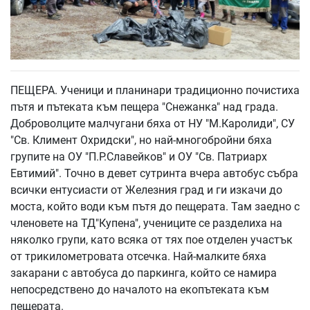
ПЕЩЕРА. Ученици и планинари традиционно почистиха
пътя и пътеката към пещера "Снежанка" над града.
Доброволците малчугани бяха от НУ "М.Каролиди", СУ
"Св. Климент Охридски", но най-многобройни бяха
групите на ОУ "П.Р.Славейков" и ОУ "Св. Патриарх
Евтимий". Точно в девет сутринта вчера автобус събра
всички ентусиасти от Железния град и ги изкачи до
моста, който води към пътя до пещерата. Там заедно с
членовете на ТД"Купена", учениците се разделиха на
няколко групи, като всяка от тях пое отделен участък
от трикилометровата отсечка. Най-малките бяха
закарани с автобуса до паркинга, който се намира
непосредствено до началото на екопътеката към
пещерата.