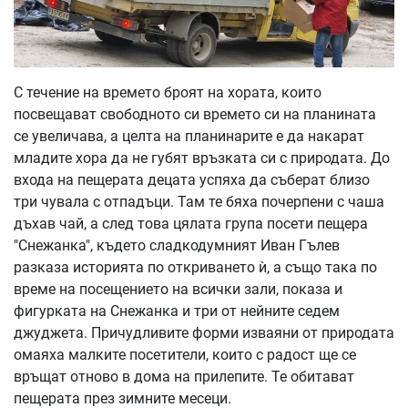
С течение на времето броят на хората, които
посвещават свободното си времето си на планината
се увеличава, а целта на планинарите е да накарат
младите хора да не губят връзката си с природата. До
входа на пещерата децата успяха да съберат близо
три чувала с отпадъци. Там те бяха почерпени с чаша
дъхав чай, а след това цялата група посети пещера
"Снежанка", където сладкодумният Иван Гълев
разказа историята по откриването ѝ, а също така по
време на посещението на всички зали, показа и
фигурката на Снежанка и три от нейните седем
джуджета. Причудливите форми изваяни от природата
омаяха малките посетители, които с радост ще се
връщат отново в дома на прилепите. Те обитават
пещерата през зимните месеци.