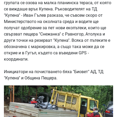
групата се озова на малка планинска тераса, от която
се виждаше връх Купена. Ръководителят на ТД
"Купена" - Иван Гълев разказа, че съвсем скоро от
Министерството на околната среда и водите ще
получат одобрение за пет нови екопътеки, които ще
свързват пещера "Снежанка" с Равногор, Атолука и
други точки на резерват "Купена". Всяка от пътеките е
обозначена с маркировка, а също така може да се
открие и в Гугъл, където са въведени GPS -
координати.
Инициатори на почистването бяха "Биовет" АД, ТД
"Купена" и Община Пещера.