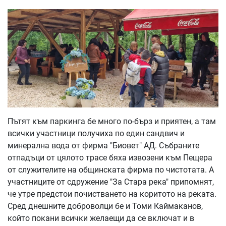
Пътят към паркинга бе много по-бърз и приятен, а там
всички участници получиха по един сандвич и
минерална вода от фирма "Биовет" АД. Събраните
отпадъци от цялото трасе бяха извозени към Пещера
от служителите на общинската фирма по чистотата. А
участниците от сдружение "За Стара река" припомнят,
че утре предстои почистването на коритото на реката.
Сред днешните доброволци бе и Томи Каймаканов,
който покани всички желаещи да се включат и в