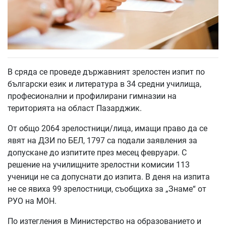
В сряда се проведе държавният зрелостен изпит по
български език и литература в 34 средни училища,
професионални и профилирани гимназии на
територията на област Пазарджик.
От общо 2064 зрелостници/лица, имащи право да се
явят на ДЗИ по БЕЛ, 1797 са подали заявления за
допускане до изпитите през месец февруари. С
решение на училищните зрелостни комисии 113
ученици не са допуснати до изпита. В деня на изпита
не се явиха 99 зрелостници, съобщиха за „Знаме“ от
РУО на МОН.
По изтегления в Министерство на образованието и