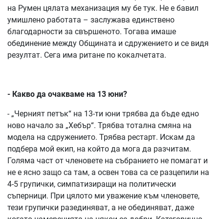
на Румен цялата механизация му бе тук. Не е бавил
умишлено работата – заслужава единствено
благодарности за свършеното. Тогава имаше
обединение между Общината и сдружението и се видя
резултат. Сега има ритане по кокалчетата.
- Какво да очакваме на 13 юни?
- „Черният петък“ на 13-ти юни трябва да бъде едно
ново начало за „Хебър“. Трябва тотална смяна на
модела на сдружението. Трябва рестарт. Искам да
подбера мой екип, на който да мога да разчитам.
Голяма част от членовете на събранието не помагат и
не е ясно защо са там, а освен това са се разцепили на
4-5 групички, симпатизиращи на политически
съперници. При цялото ми уважение към членовете,
тези групички разединяват, а не обединяват, даже