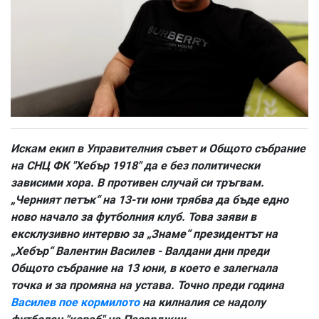
Искам екип в Управителния съвет и Общото събрание
на СНЦ ФК "Хебър 1918" да е без политически
зависими хора. В противен случай си тръгвам.
„Черният петък“ на 13-ти юни трябва да бъде едно
ново начало за футболния клуб. Това заяви в
ексклузивно интервю за „Знаме“ президентът на
„Хебър“ Валентин Василев - Валдани дни преди
Общото събрание на 13 юни, в което е залегнала
точка и за промяна на устава. Точно преди година
Василев пое кормилото
на килналия се надолу