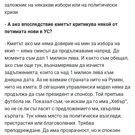
заложник на някакви избори или на политически
кризи.
- А ако впоследствие кметът критикува някой от
петимата нови в УС?
- Кметът ако ми няма доверие на мен за избора на
екип – няма смисъл да продължаваме напред. До
момента съм дал 1 милион лева. И както съм обещал,
ако съм още тук, възнамерявам да изчистя
задълженията, които са над 1 милион лева към
днешна дата. Аз не вземам страната нито на Румен,
нито на кмета. В сегашния управленски модел няма да
продължа да съм президент и спонсор. Той препъва
футбола ни. Показал съм, че искам да го има „Хебър“,
но не се ли съгласят с предложението ми, хвърлям
кърпата. Тук няма място за политически възгледи,
пристрастия или благоволения. Трябва
преподреждане. Да има прозрачност, но и спокоен