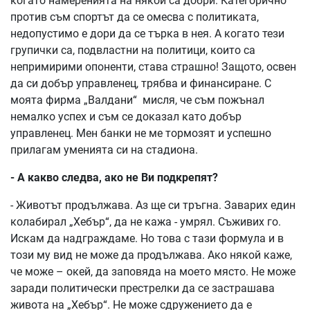
когато намеренията на някои са добри. Категорично
против съм спортът да се омесва с политиката,
недопустимо е дори да се търка в нея. А когато тези
групички са, подвластни на политици, които са
непримирими опоненти, става страшно! Защото, освен
да си добър управленец, трябва и финансиране. С
моята фирма „Валдани“ мисля, че съм пожънал
немалко успех и съм се доказал като добър
управленец. Мен банки не ме тормозят и успешно
прилагам уменията си на стадиона.
- А какво следва, ако не Ви подкрепят?
- Животът продължава. Аз ще си тръгна. Заварих един
колабирал „Хебър“, да не кажа - умрял. Съживих го.
Искам да надграждаме. Но това с тази формула и в
този му вид не може да продължава. Ако някой каже,
че може – окей, да заповяда на моето място. Не може
заради политически престрелки да се застрашава
живота на „Хебър“. Не може сдружението да е