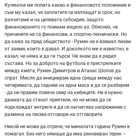
Куленски ме попита какво е финансовото положение и
съм му казал, че заплатите се изплащат в срок, но
разчитаме и на целевата субсидия, защото
финансирането го поемам изцяло аз. Обясних, че
причините не са финансови, а спортно-технически. Но
да кажа за пред обществото - Румен не е вземал лихви
от заеми, които е давал. И доколкото ми е известно, е
казал, че няма и да ги търси. Не знам да е редил
състава. Но за доброто на футбола е престрелките
между кмета, Румен Димитров и Атанас Шопов да
спрат. Мисля да инициирам една среща между нас
четиримата, да седнем на една маса и да се разберем
- да не правим повече сеир на кибиците. Не е нужно
двамата да станат приятели, но не може да се
подклаждат интриги и да се нагнетява напрежение с
размяна на писма-отговори на отговорите.
Никой не може да отрече, че миналата година Румен е
помагал. Без него нямаше да има реновиран терен –