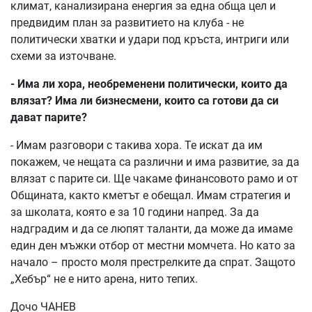
климат, канализирана енергия за една обща цел и
предвидим план за развитието на клуба - не
политически хватки и удари под кръста, интриги или
схеми за източване.
- Има ли хора, необременени политически, които да
влязат? Има ли бизнесмени, които са готови да си
дават парите?
- Имам разговори с такива хора. Те искат да им
покажем, че нещата са различни и има развитие, за да
влязат с парите си. Ще чакаме финансовото рамо и от
Общината, както кметът е обещал. Имам стратегия и
за школата, която е за 10 години напред. За да
надградим и да се люпят таланти, да може да имаме
един ден мъжки отбор от местни момчета. Но като за
начало – просто моля престрелките да спрат. Защото
„Хебър“ не е нито арена, нито тепих.
Дочо ЧАНЕВ