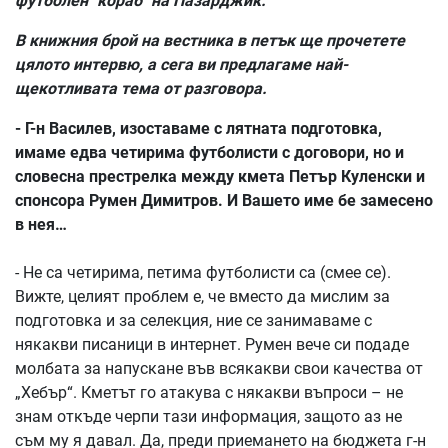
футболен "кораб" на Пазарджик.
В книжния брой на вестника в петък ще прочетете
цялото интервю, а сега ви предлагаме най-
щекотливата тема от разговора.
- Г-н Василев, изоставаме с лятната подготовка,
имаме едва четирима футболисти с договори, но и
словесна престрелка между кмета Петър Куленски и
спонсора Румен Димитров. И Вашето име бе замесено
в нея…
- Не са четирима, петима футболисти са (смее се).
Вижте, целият проблем е, че вместо да мислим за
подготовка и за селекция, ние се занимаваме с
някакви писаници в интернет. Румен вече си подаде
молбата за напускане във всякакви свои качества от
„Хебър“. Кметът го атакува с някакви въпроси – не
знам откъде черпи тази информация, защото аз не
съм му я давал. Да, преди приемането на бюджета г-н