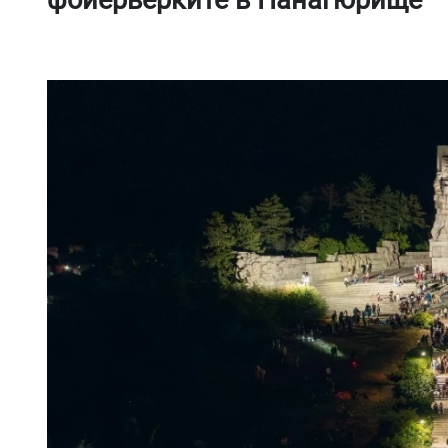
фойерверките в Панагюрище