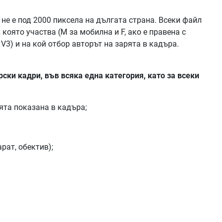
не е под 2000 пиксела на дългата страна. Всеки файл
 която участва (М за мобилна и F, ако е правена с
 V3) и на кой отбор авторът на зарята в кадъра.
рски кадри, във всяка една категория, като за всеки
рята показана в кадъра;
рат, обектив);