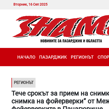
Вторник, 16 Сеп 2025
НАЧАЛО
ПАЗАРДЖИК
РЕГИОНЪТ
СПО
РЕГИОНЪТ
Тече срокът за прием на сним
снимка на фойерверки“ от Ме