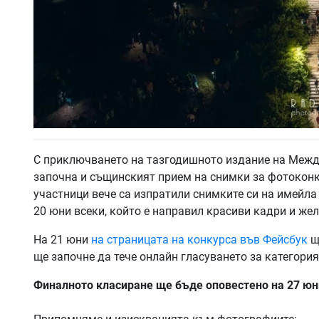
С приключването на тазгодишното издание на Меж
започна и същинският прием на снимки за фотоконк
участници вече са изпратили снимките си на имейла
20 юни всеки, който е направил красиви кадри и же
На 21 юни
на страницата на конкурса във Фейсбук
щ
ще започне да тече онлайн гласуването за категория
Финалното класиране ще бъде оповестено на 27 юн