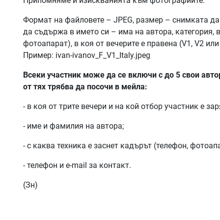
Припомняме и изискванията към фотографиите:
Формат на файловете – JPEG, размер – снимката да 
да съдържа в името си – има на автора, категория, в
фотоапарат), в коя от вечерите е правена (V1, V2 или
Пример: ivan-ivanov_F_V1_Italy.jpeg
Всеки участник може да се включи с до 5 свои авто
от тях трябва да посочи в мейла:
- в коя от трите вечери и на кой отбор участник е за
- име и фамилия на автора;
- с каква техника е заснет кадърът (телефон, фотоапа
- телефон и е-mail за контакт.
(Зн)