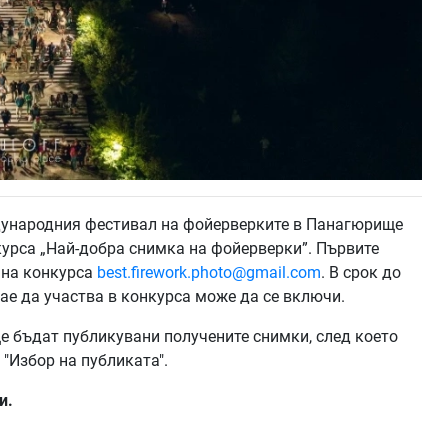
дународния фестивал на фойерверките в Панагюрище
урса „Най-добра снимка на фойерверки”. Първите
 на конкурса
best.firework.photo@gmail.com
. В срок до
лае да участва в конкурса може да се включи.
е бъдат публикувани получените снимки, след което
 "Избор на публиката".
и.