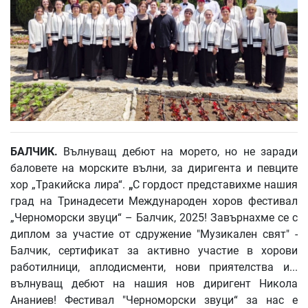
БАЛЧИК
.
Вълнуващ дебют на морето, но не заради
баловете на морските вълни, за диригента и певците
хор „Тракийска лира“.
„
С гордост представихме нашия
град на Тринадесети Международен хоров фестивал
„Черноморски звуци“ – Балчик, 2025! Завърнахме се с
диплом за участие от сдружение "Музикален свят" -
Балчик, сертификат з
а активно участие в хорови
работилници, аплодисменти, нови приятелства и...
вълнуващ дебют на нашия нов диригент Никола
Ананиев! Фестивал "Черноморски звуци“ за нас е