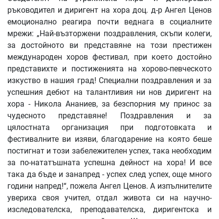
ръководител и диригент на хора доц. д-р Ангел Ценов
емоционално реагира почти веднага в социалните
мрежи: „Най-възторжени поздравления, скъпи колеги,
за достойното ви представяне на този престижен
международен хоров фестивал, при което достойно
представихте и постиженията на хорово-певческото
изкуство в нашия град! Специални поздравления и за
успешния дебют на талантливия ни нов диригент на
хора - Никола Ананиев, за безспорния му принос за
чудесното представяне! Поздравления и за
цялостната организация при подготовката и
фестивалните ви изяви, благодарение на която беше
постигнат и този забележителен успех, така необходим
за по-нататъшната успешна дейност на хора! И все
така да бъде и занапред - успех след успех, още много
години напред!“, пожела Ангел Ценов. А изпълнителите
увериха своя учител, отдал живота си на научно-
изследователска, преподавателска, диригентска и