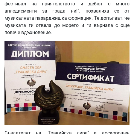
фестивал на приятелството и дебют с много
аплодисменти за града ни!“, похвалиха се от
музикалната пазарджишка формация. Те допълват, че
музиката ги отвела до морето и ги върнала с още
повече вдъхновение.
Създателят на „Тракийска лира“ и доскорошен