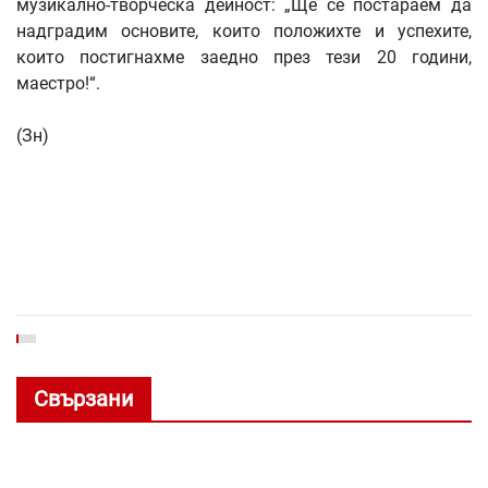
музикално-творческа дейност: „Ще се постараем да
надградим основите, които положихте и успехите,
които постигнахме заедно през тези 20 години,
маестро!“.
(Зн)
Свързани