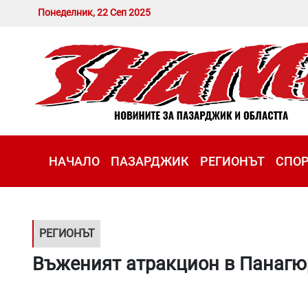
Понеделник, 22 Сеп 2025
НАЧАЛО
ПАЗАРДЖИК
РЕГИОНЪТ
СПО
РЕГИОНЪТ
Въженият атракцион в Панагю