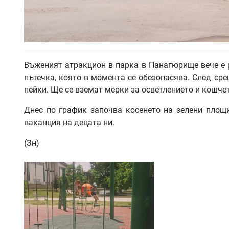
Въженият атракцион в парка в Панагюрище вече е 
пътечка, която в момента се обезопасява. След сре
пейки. Ще се вземат мерки за осветлението и кошче
Днес по график започва косенето на зелени площи
ваканция на децата ни.
(Зн)