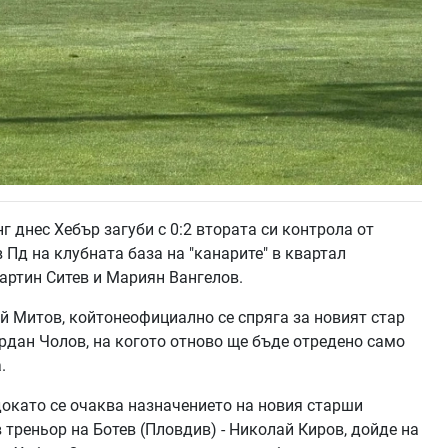
 днес Хебър загуби с 0:2 втората си контрола от
в Пд на клубната база на "канарите" в квартал
артин Ситев и Мариян Вангелов.
й Митов, койтонеофициално се спряга за новият стар
рдан Чолов, на когото отново ще бъде отредено само
.
 докато се очаква назначението на новия старши
 треньор на Ботев (Пловдив) - Николай Киров, дойде на