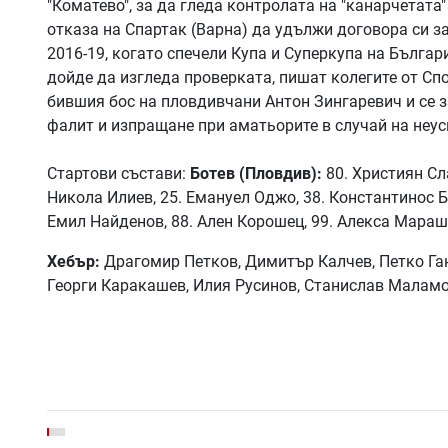
"Коматево", за да гледа контролата на "канарчетата"
отказа на Спартак (Варна) да удължи договора си за
2016-19, когато спечели Купа и Суперкупа на Българ
дойде да изгледа проверката, пишат колегите от Сп
бившия бос на пловдивчани Антон Зингаревич и се з
фалит и изпращане при аматьорите в случай на неус
Стартови състави:
Ботев (Пловдив):
80. Християн Сл
Никола Илиев, 25. Емануел Оджо, 38. Константинос Б
Емил Найденов, 88. Ален Корошец, 99. Алекса Мараш
Хебър:
Драгомир Петков, Димитър Калчев, Петко Ган
Георги Каракашев, Илия Русинов, Станислав Маламо