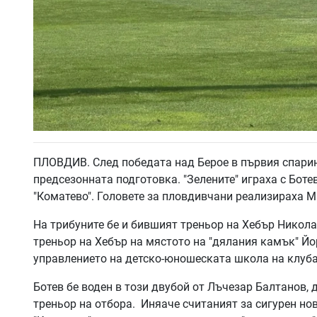
ПЛОВДИВ. След победата над Берое в първия спаринг
предсезонната подготовка. "Зелените" играха с Боте
"Коматево". Головете за пловдивчани реализираха М
На трибуните бе и бившият треньор на Хебър Никола
треньор на Хебър на мястото на "дялания камък" Йо
управлението на детско-юношеската школа на клуба
Ботев бе воден в този двубой от Лъчезар Балтанов,
треньор на отбора. Иняаче считаният за сигурен нов