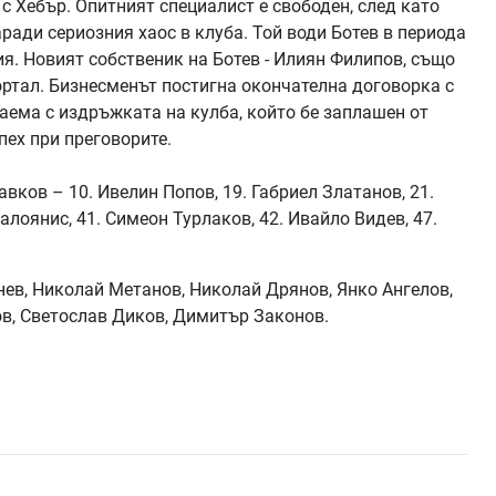
 с Хебър. Опитният специалист е свободен, след като
ради сериозния хаос в клуба. Той води Ботев в периода
ия. Новият собственик на Ботев - Илиян Филипов, също
ортал. Бизнесменът постигна окончателна договорка с
аема с издръжката на кулба, който бе заплашен от
пех при преговорите.
авков – 10. Ивелин Попов, 19. Габриел Златанов, 21.
алоянис, 41. Симеон Турлаков, 42. Ивайло Видев, 47.
ев, Николай Метанов, Николай Дрянов, Янко Ангелов,
в, Светослав Диков, Димитър Законов.