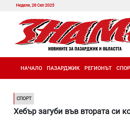
Неделя, 28 Сеп 2025
НАЧАЛО
ПАЗАРДЖИК
РЕГИОНЪТ
СПО
СПОРТ
Хебър загуби във втората си к