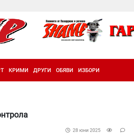
РТ
КРИМИ
ДРУГИ
ОБЯВИ
ИЗБОРИ
онтрола
28 юни 2025