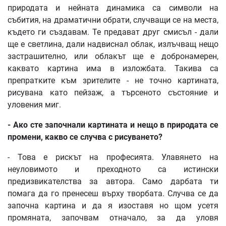
природата и нейната динамика са символи на
събития, на драматични обрати, случващи се на места,
където ги създавам. Те предават друг смисъл - дали
ще е светлина, дали надвиснал облак, излъчващ нещо
застрашително, или облакът ще е добронамерен,
каквато картина има в изложбата. Такива са
препратките към зрителите - не точно картината,
рисувана като пейзаж, а търсеното състояние и
уловения миг.
- Ако сте започнали картината и нещо в природата се
промени, какво се случва с рисуването?
- Това е рискът на професията. Улавянето на
неуловимото и преходното са истински
предизвикателства за автора. Само дарбата ти
помага да го пренесеш върху творбата. Случва се да
започна картина и да я изоставя но щом усетя
промяната, започвам отначало, за да уловя