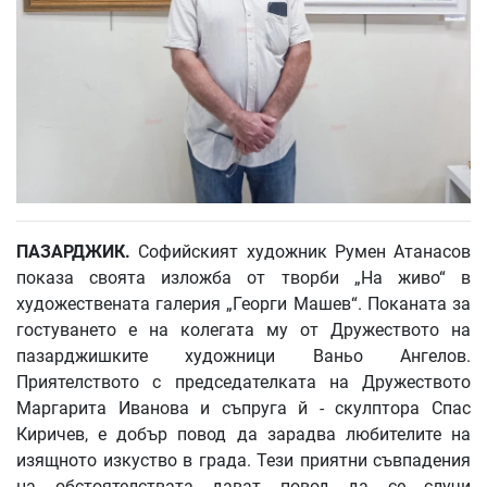
ПАЗАРДЖИК.
Софийският художник Румен Атанасов
показа своята изложба от творби „На живо“ в
художествената галерия „Георги Машев“. Поканата за
гостуването е на колегата му от Дружеството на
пазарджишките художници Ваньо Ангелов.
Приятелството с председателката на Дружеството
Маргарита Иванова и съпруга й - скулптора Спас
Киричев, е добър повод да зарадва любителите на
изящното изкуство в града. Тези приятни съвпадения
на обстоятелствата дават повод да се случи