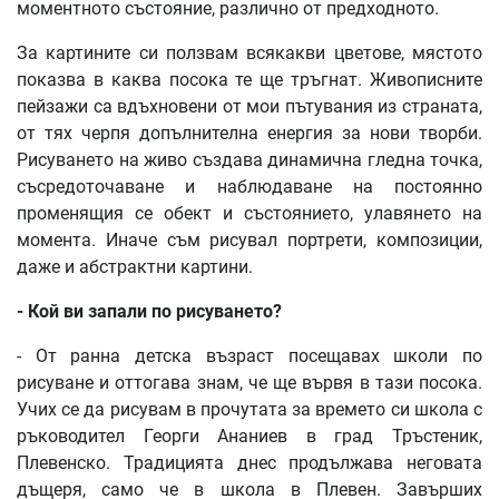
моментното състояние, различно от предходното.
За картините си ползвам всякакви цветове, мястото
показва в каква посока те ще тръгнат. Живописните
пейзажи са вдъхновени от мои пътувания из страната,
от тях черпя допълнителна енергия за нови творби.
Рисуването на живо създава динамична гледна точка,
съсредоточаване и наблюдаване на постоянно
променящия се обект и състоянието, улавянето на
момента. Иначе съм рисувал портрети, композиции,
даже и абстрактни картини.
- Кой ви запали по рисуването?
- От ранна детска възраст посещавах школи по
рисуване и оттогава знам, че ще вървя в тази посока.
Учих се да рисувам в прочутата за времето си школа с
ръководител Георги Ананиев в град Тръстеник,
Плевенско. Традицията днес продължава неговата
дъщеря, само че в школа в Плевен. Завърших