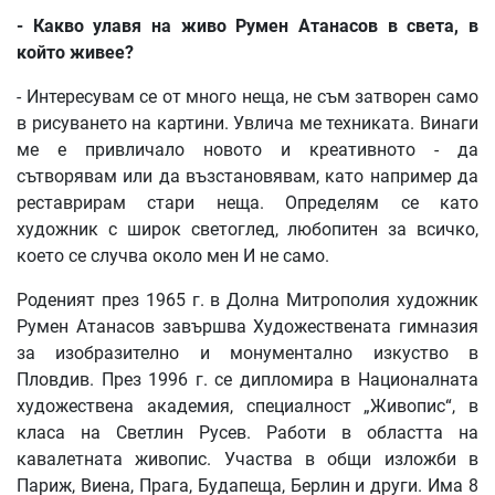
- Какво улавя на живо Румен Атанасов в света, в
който живее?
- Интересувам се от много неща, не съм затворен само
в рисуването на картини. Увлича ме техниката. Винаги
ме е привличало новото и креативното - да
сътворявам или да възстановявам, като например да
реставрирам стари неща. Определям се като
художник с широк светоглед, любопитен за всичко,
което се случва около мен И не само.
Роденият през 1965 г. в Долна Митрополия художник
Румен Атанасов завършва Художествената гимназия
за изобразително и монументално изкуство в
Пловдив. През 1996 г. се дипломира в Националната
художествена академия, специалност „Живопис“, в
класа на Светлин Русев. Работи в областта на
кавалетната живопис. Участва в общи изложби в
Париж, Виена, Прага, Будапеща, Берлин и други. Има 8