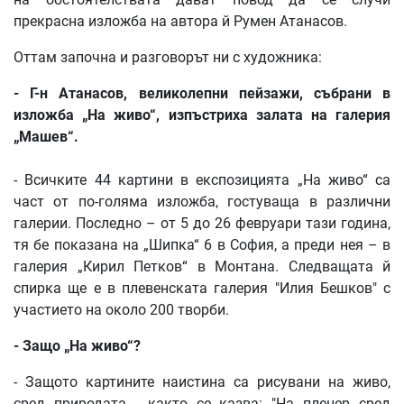
прекрасна изложба на автора й Румен Атанасов.
Оттам започна и разговорът ни с художника:
- Г-н Атанасов, великолепни пейзажи, събрани в
изложба „На живо“, изпъстриха залата на галерия
„Машев“.
- Всичките 44 картини в експозицията „На живо“ са
част от по-голяма изложба, гостуваща в различни
галерии. Последно – от 5 до 26 февруари тази година,
тя бе показана на „Шипка“ 6 в София, а преди нея – в
галерия „Кирил Петков“ в Монтана. Следващата й
спирка ще е в плевенската галерия "Илия Бешков" с
участието на около 200 творби.
- Защо „На живо“?
- Защото картините наистина са рисувани на живо,
сред природата - както се казва: "На пленер сред