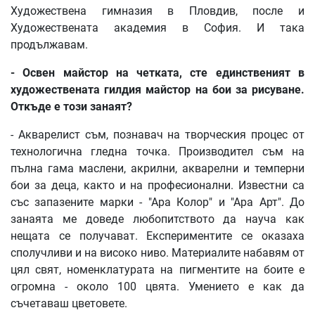
Художествена гимназия в Пловдив, после и
Художествената академия в София. И така
продължавам.
- Освен майстор на четката, сте единственият в
художествената гилдия майстор на бои за рисуване.
Откъде е този занаят?
- Акварелист съм, познавач на творческия процес от
технологична гледна точка. Производител съм на
пълна гама маслени, акрилни, акварелни и темперни
бои за деца, както и на професионални. Известни са
със запазените марки - "Ара Колор" и "Ара Арт". До
занаята ме доведе любопитството да науча как
нещата се получават. Експериментите се оказаха
сполучливи и на високо ниво. Материалите набавям от
цял свят, номенклатурата на пигментите на боите е
огромна - около 100 цвята. Умението е как да
съчетаваш цветовете.