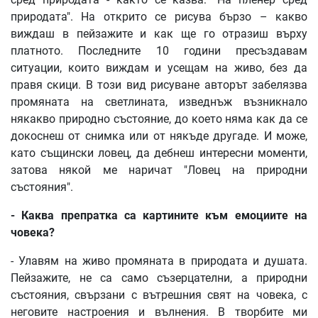
природата". На открито се рисува бързо – какво
виждаш в пейзажите и как ще го отразиш върху
платното. Последните 10 години пресъздавам
ситуации, които виждам и усещам на живо, без да
правя скици. В този вид рисуване авторът забелязва
промяната на светлината, изведнъж възникнало
някакво природно състояние, до което няма как да се
докоснеш от снимка или от някъде другаде. И може,
като същински ловец, да дебнеш интересни моменти,
затова някой ме наричат "Ловец на природни
състояния".
- Каква препратка са картините към емоциите на
човека?
- Улавям на живо промяната в природата и душата.
Пейзажите, не са само съзерцателни, а природни
състояния, свързани с вътрешния свят на човека, с
неговите настроения и вълнения. В творбите ми