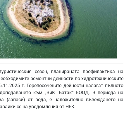
туристическия сезон, планираната профилактика на
 необходимите ремонтни дейности по хидротехническите
06.11.2025 г. Горепосочените дейности налагат пълното
одоподаването към „ВиК- Батак” ЕООД. В периода на
ва (запаси) от вода, е наложително въвеждането на
авайки се на уведомления от НЕК.