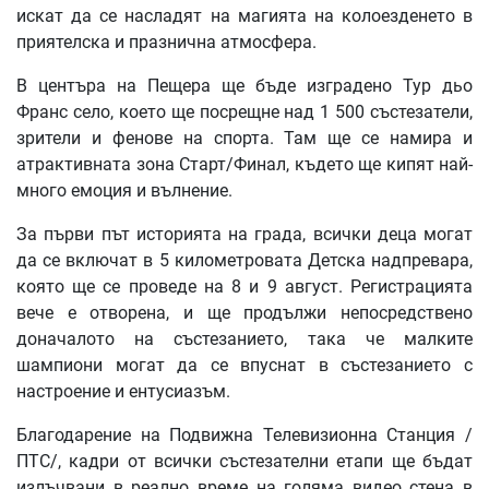
искат да се насладят на магията на колоезденето в
приятелска и празнична атмосфера.
В центъра на Пещера ще бъде изградено Тур дьо
Франс село, което ще посрещне над 1 500 състезатели,
зрители и фенове на спорта. Там ще се намира и
атрактивната зона Старт/Финал, където ще кипят най-
много емоция и вълнение.
За първи път историята на града, всички деца могат
да се включат в 5 километровата Детска надпревара,
която ще се проведе на 8 и 9 август. Регистрацията
вече е отворена, и ще продължи непосредствено
доначалото на състезанието, така че малките
шампиони могат да се впуснат в състезанието с
настроение и ентусиазъм.
Благодарение на Подвижна Телевизионна Станция /
ПТС/, кадри от всички състезателни етапи ще бъдат
излъчвани в реално време на голяма видео стена в