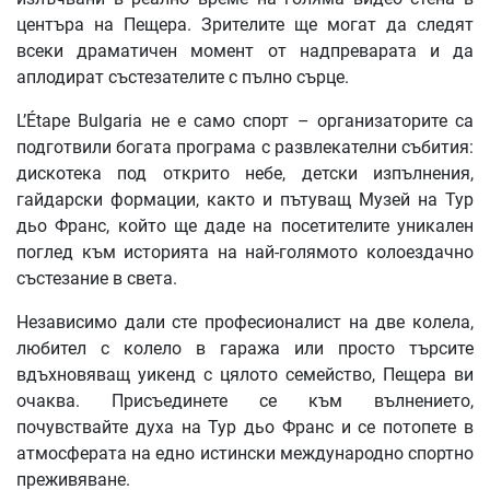
центъра на Пещера. Зрителите ще могат да следят
всеки драматичен момент от надпреварата и да
аплодират състезателите с пълно сърце.
L’Étape Bulgaria не е само спорт – организаторите са
подготвили богата програма с развлекателни събития:
дискотека под открито небе, детски изпълнения,
гайдарски формации, както и пътуващ Музей на Тур
дьо Франс, който ще даде на посетителите уникален
поглед към историята на най-голямото колоездачно
състезание в света.
Независимо дали сте професионалист на две колела,
любител с колело в гаража или просто търсите
вдъхновяващ уикенд с цялото семейство, Пещера ви
очаква. Присъединете се към вълнението,
почувствайте духа на Тур дьо Франс и се потопете в
атмосферата на едно истински международно спортно
преживяване.