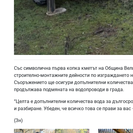
Със символична първа копка кметът на Община Вели
строително-монтажните дейности по изграждането н
Съоръжението ще осигури допълнителни количества 
продължава подмяната на водопроводи в града.
“Целта е допълнителни количества вода за дългоср
и разбиране. Убеден, че всичко това се прави за вас
(Зн)