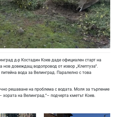
нград д-р Костадин Коев даде официален старт на
а нов довеждащ водопровод от извор „Клептуза“.
питейна вода за Велинград. Паралелно с това
очно решаване на проблема с водата. Моля за търпение
 – хората на Велинград.“– подчерта кметът Коев.