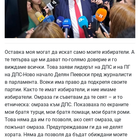
Оставка моя могат да искат само моите избиратели. А
те тепърва ще ми дават по-голямо доверие и го
виждаме всички. Това заяви лидерът на ДПС и на ПГ
на ДПС-Ново начало Делян Пеевски пред журналисти
в парламента. Всеки има право да подкрепя своите
партии. Както те имат избиратели, и ние имаме
избиратели. Омраза ги съветвам да те сеят – и то
етническа: омраза към ДПС. Показваха по екраните
мои братя турци, мои братя помаци, мои братя роми.
Това няма да им го позволя, ако сеят омраза, ще
пожънат омраза. Предупреждавам ги да не делят
хората. Няма да позволя да бъдат обиждани моите