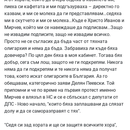
пиеха си кафетата и ми подгъзурваха – директно го
казвам, и ми се молеха да ги представлявам…седяха
ми в скутчето и ми се молеха…Къде е Христо Иванов и
Мирчев, който ми се навеждаше да подписвам…Защо
не извадим подписите, защо не извадим всичко.
Просто не се съгласих да бъда част от тяхната
олигархия и няма да бъда. Забравиха ли къде бяха
довечера? По цял ден бяха в моя кабинет. Тогава бях
добър, сега съм лош, защото не ги подкрепям. Никога
няма да ги подкрепям и те никога няма да получат
това, което искат олигарсите в България. Аз го
обещавам, категорично заяви Делян Пеевски. Той
припомни и че по време на първия протест именно
Мирчев е влязъл в НС и се е сблъскал с депутати от
ДПС - Ново начало, "които бяха заплашвани да слязат
долу и да се саморазправят с тях".
"Седя си зад хората и ще си защитя всичките хора",