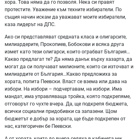
хора. Това няма да го позволя. Нека си правят
протестите. Уважение към техните избиратели. По
същия начин искам да уважават моите избиратели,
каза лидерът на ДПС.
Ако си представляват средната класа и олигарсите,
милиардерите, Прокопиев, Бобокови и всяка друга
измет като тези олигарси, които ограбват България…
Какво предлагат те? Да няма данък върху хазарта, да
могат да си получават милионите, които си източват и
милиардите от България…Какво предложиха за
хората, попита Пеевски. Власт се взема или дава на
избори. На избори – подчертавам, на избори. Има
мандат, има управляваща тройка, която подкрепяме,
отговорът го чухте вчера. Да, ще подкрепя бюджета,
всички социални придобивки са запазени. Щом
бюджетът е добър за хората, ще бъде подкрепен от
нас, категоричен бе Пеевски.
А от хората, които до вчера седяха в кабинета ми,