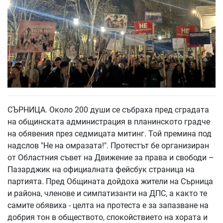
СЪРНИЦА. Около 200 души се събраха пред сградата
на общинската администрация в планинското градче
на обявения през седмицата митинг. Той премина под
надслов "Не на омразата!". Протестът бе организиран
от Областния съвет на Движение за права и свободи –
Пазарджик на официалната фейсбук страница на
партията. Пред Общината дойдоха жители на Сърница
и района, членове и симпатизанти на ДПС, а както те
самите обявиха - целта на протеста е за запазване на
добрия тон в обществото, спокойствието на хората и