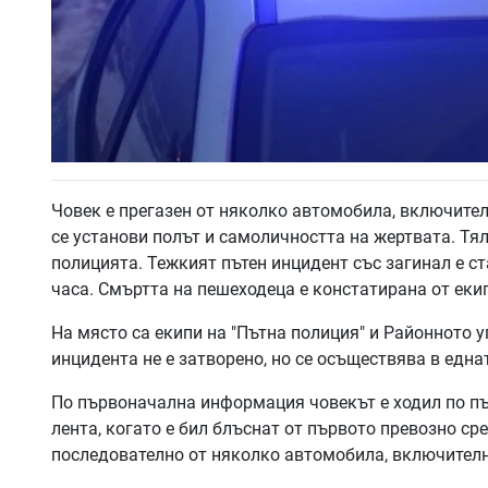
Човек е прегазен от няколко автомобила, включител
се установи полът и самоличността на жертвата. Тя
полицията. Тежкият пътен инцидент със загинал е с
часа. Смъртта на пешеходеца е констатирана от ек
На място са екипи на "Пътна полиция" и Районното 
инцидента не е затворено, но се осъществява в една
По първоначална информация човекът е ходил по п
лента, когато е бил блъснат от първото превозно ср
последователно от няколко автомобила, включител