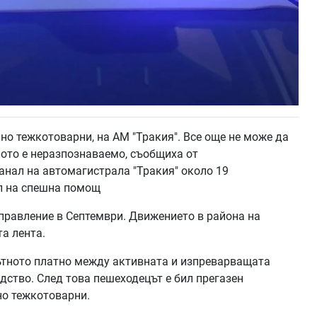
но тежкотоварни, на АМ "Тракия". Все още не може да
лото е неразпознаваемо, съобщиха от
танал на автомагистрала "Тракия" около 19
ип на спешна помощ
управление в Септември. Движението в района на
та лента.
ътното платно между активната и изпреварващата
едство. След това пешеходецът е бил прегазен
но тежкотоварни.