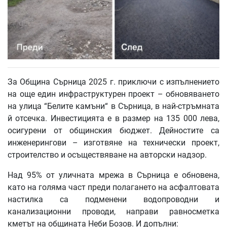
За Община Сърница 2025 г. приключи с изпълнението
на още един инфраструктурен проект – обновяването
на улица “Белите камъни“ в Сърница, в най-стръмната
й отсечка. Инвестицията е в размер на 135 000 лева,
осигурени от общинския бюджет. Дейностите са
инженерингови – изготвяне на технически проект,
строителство и осъществяване на авторски надзор.
Над 95% от уличната мрежа в Сърница е обновена,
като на голяма част преди полагането на асфалтовата
настилка са подменени водопроводни и
канализационни проводи, направи равносметка
кметът на общината Неби Бозов. И допълни: