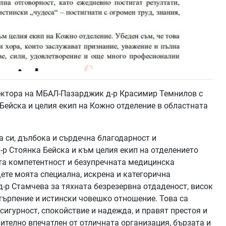
ектора на МБАЛ-Пазарджик д-р Красимир Темнилов с
 Бейска и целия екип на Кожно отделение в областната
 си, дълбока и сърдечна благодарност и
р Стоянка Бейска и към целия екип на отделението
а компетентност и безупречната медицинска
дете моята специална, искрена и категорична
д-р Стамчева за тяхната безрезервна отдаденост, висок
търпение и истински човешко отношение. Това са
 сигурност, спокойствие и надежда, и правят престоя и
чително впечатлен от отличната организация, бързата и