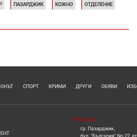
Р
ПАЗАРДЖИК
КОЖНО
ОТДЕЛЕНИЕ
ИОНЪТ
СПОРТ
КРИМИ
ДРУГИ
ОБЯВИ
ИЗБ
РЕКЛАМА
гр. Пазарджик,
ЕНТ
бул. "България" No 22, ет