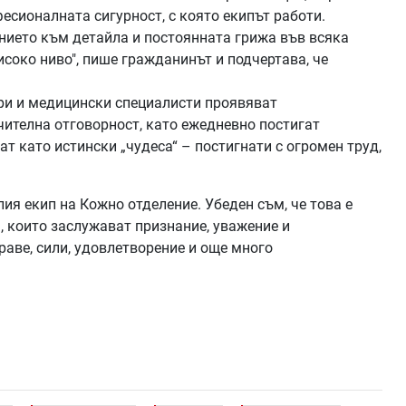
есионалната сигурност, с която екипът работи.
нието към детайла и постоянната грижа във всяка
исоко ниво", пише гражданинът и подчертава, че
ари и медицински специалисти проявяват
чителна отговорност, като ежедневно постигат
ат като истински „чудеса“ – постигнати с огромен труд,
лия екип на Кожно отделение. Убеден съм, че това е
, които заслужават признание, уважение и
аве, сили, удовлетворение и още много