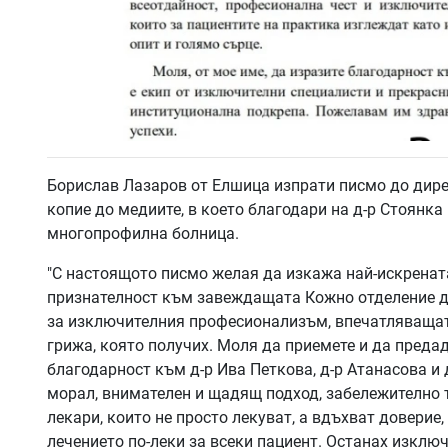
Борислав Лазаров от Елшица изпрати писмо до дир
копие до медиите, в което благодари на д-р Стоянка
многопрофилна болница.
"С настоящото писмо желая да изкажа най-искрената
признателност към завеждащата Кожно отделение д-
за изключителния професионализъм, впечатляващат
грижа, която получих. Моля да приемете и да преда
благодарност към д-р Ива Петкова, д-р Атанасова и 
морал, внимателен и щадящ подход, забележително 
лекари, които не просто лекуват, а вдъхват доверие,
лечението по-леки за всеки пациент. Останах изклю