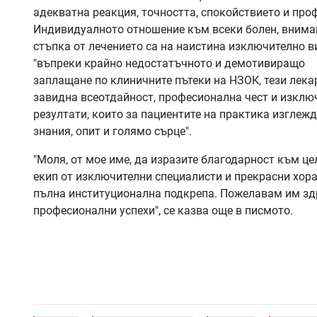
адекватна реакция, точността, спокойствието и проф
Индивидуалното отношение към всеки болен, внима
стъпка от лечението са на наистина изключително в
"въпреки крайно недостатъчното и демотивиращо
заплащане по клиничните пътеки на НЗОК, тези лек
завидна всеотдайност, професионална чест и изклю
резултати, които за пациентите на практика изглежд
знания, опит и голямо сърце".
"Моля, от мое име, да изразите благодарност към це
екип от изключителни специалисти и прекрасни хора
пълна институционална подкрепа. Пожелавам им здр
професионални успехи", се казва още в писмото.