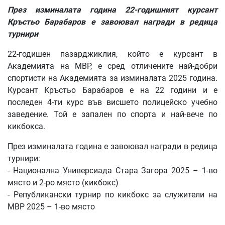
През изминалата година 22-годишният к
урсант
Кръстьо Барабаров
е завоювал награди в редица
турнири
22-годишен пазарджиклия, който е курсант в
Академията на МВР, е сред отличените най-добри
спортисти на Академията за изминалата 2025 година.
Курсант Кръстьо Барабаров е на 22 години и е
последен 4-ти курс във висшето полицейско учебно
заведение. Той е запален по спорта и най-вече по
кикбокса.
През изминалата година е завоювал награди в редица
турнири:
- Национална Универсиада Стара Загора 2025 – 1-во
място и 2-ро място (кикбокс)
- Републикански турнир по кикбокс за служители на
МВР 2025 – 1-во място