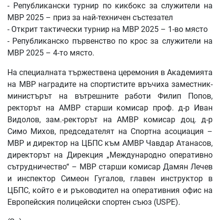
- Републикански турнир по кикбокс за служители на
МВР 2025 – приз за най-техничен състезател
- Открит тактически турнир на МВР 2025 – 1-во място
- Републиканско първенство по крос за служители на
МВР 2025 – 4-то място.
На специалната тържествена церемония в Академията
на МВР наградите на спортистите връчиха заместник-
министърът на вътрешните работи Филип Попов,
ректорът на АМВР старши комисар проф. д-р Иван
Видолов, зам.-ректорът на АМВР комисар доц. д-р
Симо Михов, председателят на Спортна асоциация –
МВР и директор на ЦБПС към АМВР Чавдар Атанасов,
директорът на Дирекция „Международно оперативно
сътрудничество“ – МВР старши комисар Дамян Лечев
и инспектор Симеон Гугалов, главен инструктор в
ЦБПС, който е и ръководител на оперативния офис на
Европейския полицейски спортен съюз (USPE).